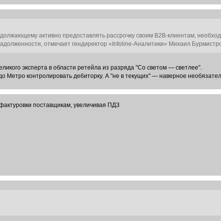
родолжающему активно предоставлять рассрочку своим B2B-клиентам, необхо
задолженности, отмечает гендиректор «Infoline-Аналитики» Михаил Бурмистро
ликого эксперта в области ретейла из разряда "Со светом — светлее".
до Метро контролировать дебиторку. А "не в текущих" — наверное необязател
тфактуровки поставщикам, увеличивая ПДЗ