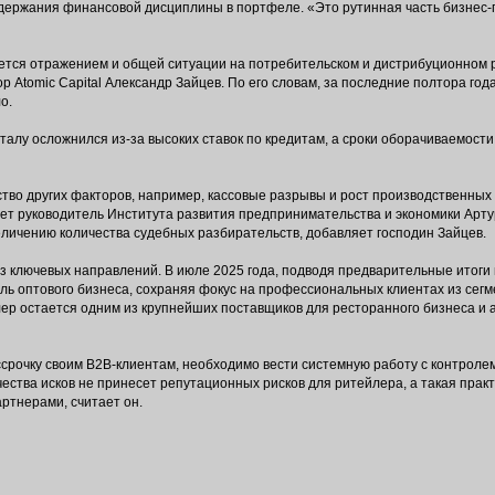
держания финансовой дисциплины в портфеле. «Это рутинная часть бизнес-
яется отражением и общей ситуации на потребительском и дистрибуционном р
 Atomic Capital Александр Зайцев. По его словам, за последние полтора года
о.
талу осложнился из-за высоких ставок по кредитам, а сроки оборачиваемост
тво других факторов, например, кассовые разрывы и рост производственных
ает руководитель Института развития предпринимательства и экономики Арту
величению количества судебных разбирательств, добавляет господин Зайцев.
з ключевых направлений. В июле 2025 года, подводя предварительные итоги 
ль оптового бизнеса, сохраняя фокус на профессиональных клиентах из сег
лер остается одним из крупнейших поставщиков для ресторанного бизнеса и 
ссрочку своим B2B-клиентам, необходимо вести системную работу с контроле
чества исков не принесет репутационных рисков для ритейлера, а такая практ
ртнерами, считает он.