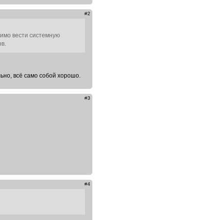
#2
димо вести системную
в.
ьно, всё само собой хорошо.
#3
#4