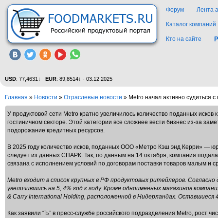
Форум
Лента 
Каталог компаний
Кто на сайте
Р
USD
: 77,4631↓
EUR
: 89,8514↓ - 03.12.2025
Главная
»
Новости
»
Отраслевые новости
» Metro начал активно судиться с
У продуктовой сети Metro кратно увеличилось количество поданных исков
гостиничном секторе. Этой категории все сложнее вести бизнес из-за за
подорожание кредитных ресурсов.
В 2025 году количество исков, поданных ООО «Метро Кэш энд Керри» — юр
следует из данных СПАРК. Так, по данным на 14 октября, компания подала 
связана с исполнением условий по договорам поставки товаров малым и с
Metro входит в список крупных в РФ продуктовых ритейлеров. Согласно д
увеличившись на 5, 4% год к году. Кроме одноименных магазинов компа
& Carry International Holding, расположенной в Нидерландах. Оставшиеся 4
Как заявили “Ъ” в пресс-службе российского подразделения Metro, рост ч