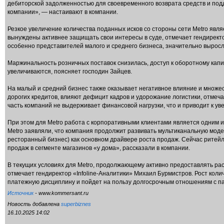
дебиторской задолженностью для своевременного возврата средств и под
компании», — настаивают в компании.
Резкое увеличение количества поданных исков со стороны сети Metro явл
вынуждены активнее защищать свои интересы в суде, отмечает гендиректор
особенно представителей малого и среднего бизнеса, значительно выросл
Маржинальность розничных поставок снизилась, доступ к оборотному капи
увеличиваются, поясняет господин Зайцев.
На малый и средний бизнес также оказывает негативное влияние и множес
дорогих кредитов, влияют дефицит кадров и удорожание логистики, отмеч
часть компаний не выдерживает финансовой нагрузки, что и приводит к у
При этом для Metro работа с корпоративными клиентами является одним и
Metro заявляли, что компания продолжит развивать мультиканальную моде
ресторанный бизнес) как основном драйвере роста продаж. Cейчас ритей
продаж в сегменте магазинов «у дома», рассказали в компании.
В текущих условиях для Metro, продолжающему активно предоставлять ра
отмечает гендиректор «Infoline-Аналитики» Михаил Бурмистров. Рост коли
платежную дисциплину и пойдет на пользу долгосрочным отношениям с па
Источник
- www.kommersant.ru
Новость добавлена
superbiznes
16.10.2025 14:02