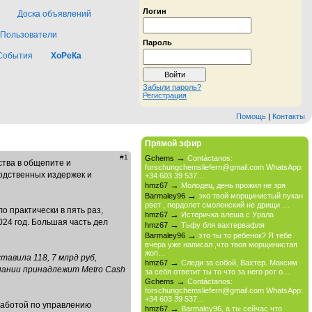
Логин
Доска объявлений
Пользователи
Пароль
События
ХоРеКа
Забыли пароль?
Регистрация
Помощь
|
Контакты
Прямой эфир
→
#1
Gchems
Contáctanos:
ства в общепите и
forschungchemsliefern@gmail.com WhatsApp:
водственных издержек и
+34 603 39 537…
→
hmz67
Молодец, день прожил не зря
→
Barmaley96
эко твой морщинистый пукан
рвет , пердолет смоленский не дрищи …
 практически в пять раз,
→
hmz67
Истеричка алеша с Урала
024 год. Большая часть дел
→
hmz67
Тьфу бля вахтервафля
→
Barmaley96
это ты то ребенок? Я тебе
вчера уже написал ,что твоя морщинистая
жоп…
тавила 118, 7 млрд руб,
→
hmz67
Следи за собой, Вахтер. Максим
мпании принадлежит Metro Cash
за себя ответит ты то что за него рот о…
→
Gchems
Contáctanos:
forschungchemsliefern@gmail.com WhatsApp:
+34 603 39 537…
 работой по управлению
→
hmz67
Barmaley96, а ты сейчас что