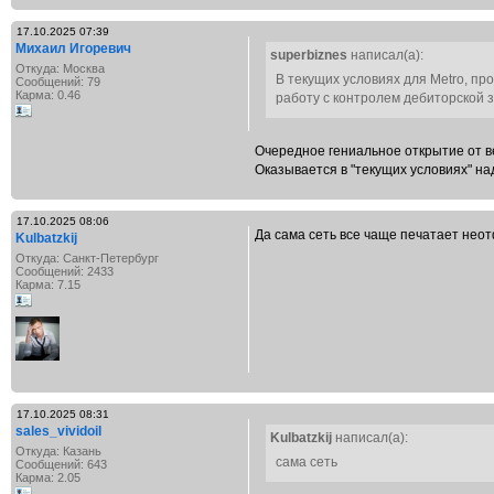
17.10.2025 07:39
Михаил Игоревич
superbiznes
написал(а):
Откуда: Москва
В текущих условиях для Metro, п
Сообщений: 79
Карма: 0.46
работу с контролем дебиторской 
Очередное гениальное открытие от ве
Оказывается в "текущих условиях" на
17.10.2025 08:06
Да сама сеть все чаще печатает нео
Kulbatzkij
Откуда: Санкт-Петербург
Сообщений: 2433
Карма: 7.15
17.10.2025 08:31
sales_vividoil
Kulbatzkij
написал(а):
Откуда: Казань
сама сеть
Сообщений: 643
Карма: 2.05