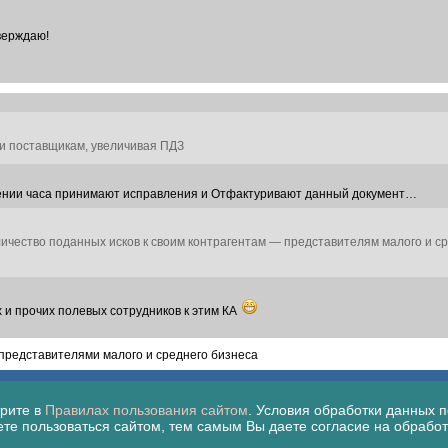
верждаю!
и поставщикам, увеличивая ПДЗ
чении часа принимают исправления и Отфактуривают данный документ…
личество поданных исков к своим контрагентам — представителям малого и с
 и прочих полевых сотрудников к этим КА
 представителями малого и среднего бизнеса
трите в
Правилах пользования сайтом
. Условия обработки данных п
ете пользоваться сайтом, тем самым Вы даете согласие на обработ
FoodMarkets.ru © 2008−2024
Пользовательское соглашение