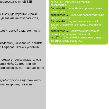
процессов крупной B2B-
делаешь? Придурок екатовский
развратитель …
→
Barmaley96
еще бы ассортимент пива
посмотреть
ынках, где крупные игроки
→
superbiznes
В столице заработало кафе
 давление на контрагентов,
«Яндекс Лавки»…
→
Barmaley96
ну то конечно вылитый
Табаки , пердолет тебя даже в беседе не
было …
и дебиторской задолженности
→
superbiznes
Белоруссия возглавила
рейтинг поставщиков пива в РФ…
→
hmz67
Это он бабочками какает, ведь это
же отраслевые новости…
 издержек, на которые, помимо
р Гафаров. В таких условиях
продаж в третьем квартале, в
мента HoReCa (гостинично-
активно развивает направление
м дебиторской задолженности,
ика, напротив, повысит