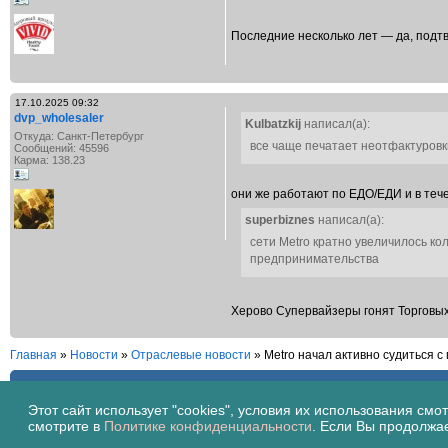
Последние несколько лет — да, подт
17.10.2025 09:32
dvp_wholesaler
Kulbatzkij
написал(а):
Откуда: Санкт-Петербург
все чаще печатает неотфактуровк
Сообщений: 45596
Карма: 138.23
они же работают по ЕДО/ЕДИ и в те
superbiznes
написал(а):
сети Metro кратно увеличилось ко
предпринимательства
Херово Супервайзеры гонят Торговых
Главная
»
Новости
»
Отраслевые новости
» Metro начал активно судиться с
Возможность комментирования закрыта.
Этот сайт использует "cookies", условия их использования смо
смотрите в
Политике конфиденциальности
. Если Вы продолжа