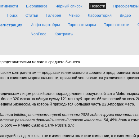
активности
E-commerce
Чёрный список
Новости
Пресс-релизы
Поиск
Статьи
Галерея
Чтиво
Лаборатория
Видео
егистрация
Инфо-партнёры
Торговые марки
Торговые сети
NonFood
Контракты
 представителями малого и среднего бизнеса
 к своим контрагентам — представителям малого и среднего предприниматель
метного снижения маржинальности, причиной чего является увеличение произ
идическим лицом российского подразделения продуктовой сети Metro, выросло
более 320 исков на общую сумму 121 млн руб. против 66 заявлений за весь 2
редним бизнесом, на который приходится большая часть B2B-продаж Metro.
анным Infoline, по итогам первой половины 2025 года выручка компании сос
ния также развивает франчайзинговый проект «Фасоль». 54, 45% доли в ко
5, 55% — у Metro Cash & Carry Russia B.V.
исла судебных дел связан не с изменением политики компании, а с системной