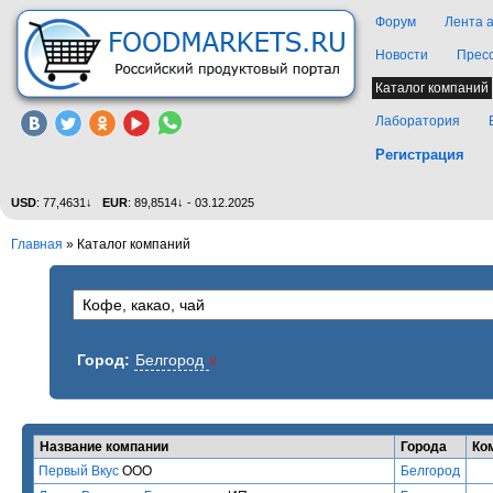
Форум
Лента 
Новости
Прес
Каталог компаний
Лаборатория
Регистрация
USD
: 77,4631↓
EUR
: 89,8514↓ - 03.12.2025
Главная
»
Каталог компаний
Город:
Белгород
x
Название компании
Города
Ко
Первый Вкус
ООО
Белгород