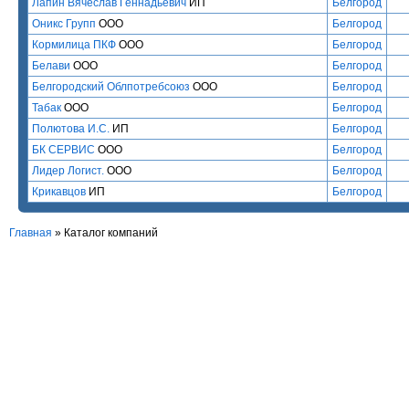
Лапин Вячеслав Геннадьевич
ИП
Белгород
Оникс Групп
ООО
Белгород
Кормилица ПКФ
ООО
Белгород
Белави
ООО
Белгород
Белгородский Облпотребсоюз
ООО
Белгород
Табак
ООО
Белгород
Полютова И.С.
ИП
Белгород
БК СЕРВИС
ООО
Белгород
Лидер Логист.
ООО
Белгород
Крикавцов
ИП
Белгород
Главная
»
Каталог компаний