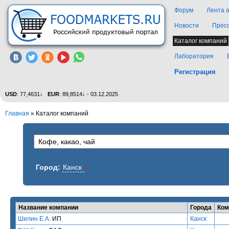
Форум
Лента 
Новости
Прес
Каталог компаний
Лаборатория
Регистрация
USD
: 77,4631↓
EUR
: 89,8514↓ - 03.12.2025
Главная
»
Каталог компаний
Город:
Канск
x
Название компании
Города
Ком
Шилин Е.А.
ИП
Канск