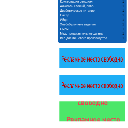
Консервация овощная
1
Алкоголь слабый, пиво
1
Диабетическое питание
1
Сахар
1
Яйцо
1
Хлебобулочные изделия
1
Сыры
1
Мед, продукты пчеловодства
1
Все для пищевого производства
1