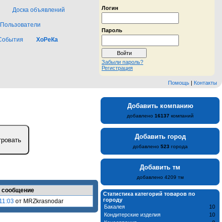
Логин
Доска объявлений
Пользователи
Пароль
События
ХоРеКа
Забыли пароль?
Регистрация
Помощь
|
Контакты
Добавить компанию
добавлено
16137
компаний
Добавить город
добавлено
523
города
Добавить тм
добавлено 4209 тм
 сообщение
Статистика категорий товаров по
городу
11:03
от MRZkrasnodar
Бакалея
10
Кондитерские изделия
10