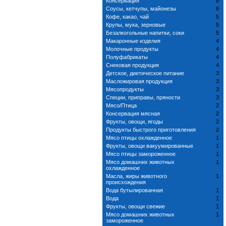
Консервация
8
Соусы, кетчупы, майонезы
6
Кофе, какао, чай
5
Крупы, мука, зерновые
5
Безалкогольные напитки, соки
5
Макаронные изделия
4
Молочные продукты
4
Полуфабрикаты
4
Снековая продукция
4
Детское, диетическое питание
3
Масложировая продукция
3
Мясопродукты
3
Специи, приправы, пряности
3
Мясо/Птица
2
Консервация мясная
2
Фрукты, овощи, ягоды
2
Продукты быстрого приготовления
2
Мясо птицы охлажденное
1
Фрукты, овощи вакуумированные
1
Мясо птицы замороженное
1
Мясо домашних животных
1
охлажденное
Масла, жиры животного
1
происхождения
Вода бутылированная
1
Вода
1
Фрукты, овощи свежие
1
Мясо домашних животных
1
замороженное