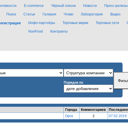
активности
E-commerce
Чёрный список
Новости
Пресс-релизы
Поиск
Статьи
Галерея
Чтиво
Лаборатория
Видео
егистрация
Инфо-партнёры
Торговые марки
Торговые сети
NonFood
Контракты
Порядок по
Города
Комментариев
Последнее
Орск
2
07.02.2019 