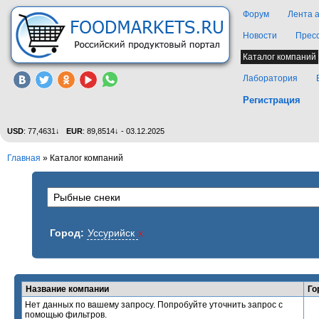
Форум
Лента 
Новости
Прес
Каталог компаний
Лаборатория
Регистрация
USD
: 77,4631↓
EUR
: 89,8514↓ - 03.12.2025
Главная
»
Каталог компаний
Город:
Уссурийск
x
Название компании
Го
Нет данных по вашему запросу. Попробуйте уточнить запрос с
помощью фильтров.