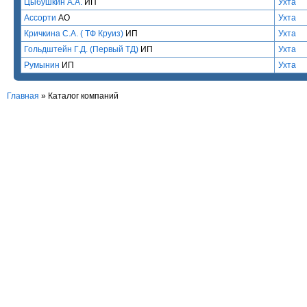
Цыбушкин А.А.
ИП
Ухта
Ассорти
АО
Ухта
Кричкина С.А. ( ТФ Круиз)
ИП
Ухта
Гольдштейн Г.Д. (Первый ТД)
ИП
Ухта
Румынин
ИП
Ухта
Главная
»
Каталог компаний