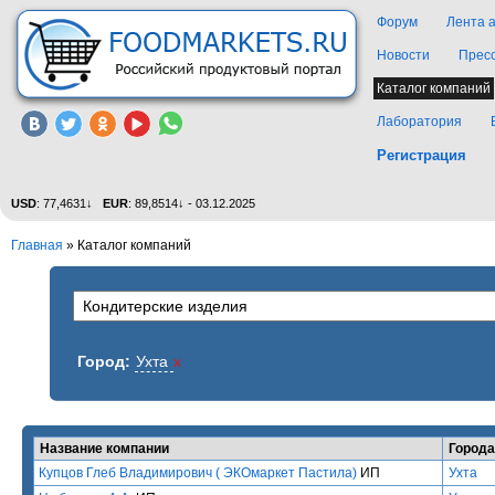
Форум
Лента 
Новости
Прес
Каталог компаний
Лаборатория
Регистрация
USD
: 77,4631↓
EUR
: 89,8514↓ - 03.12.2025
Главная
»
Каталог компаний
Город:
Ухта
x
Название компании
Города
Купцов Глеб Владимирович ( ЭКОмаркет Пастила)
ИП
Ухта