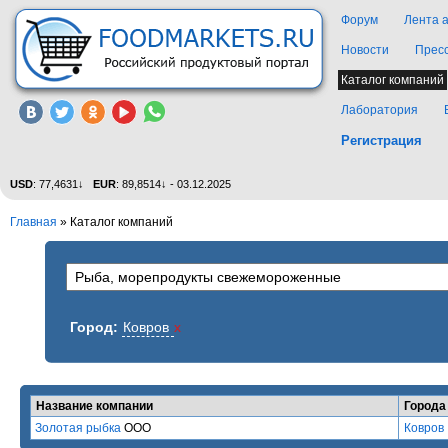
Форум
Лента 
Новости
Прес
Каталог компаний
Лаборатория
Регистрация
USD
: 77,4631↓
EUR
: 89,8514↓ - 03.12.2025
Главная
»
Каталог компаний
Город:
Ковров
x
Название компании
Города
Золотая рыбка
ООО
Ковров