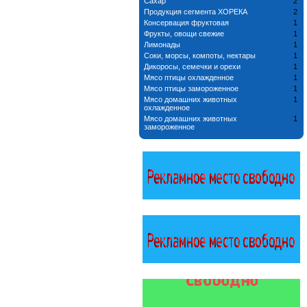
Сахар
2
Продукция сегмента ХОРЕКА
2
Консервация фруктовая
1
Фрукты, овощи свежие
1
Лимонады
1
Соки, морсы, компоты, нектары
1
Дикоросы, семечки и орехи
1
Мясо птицы охлажденное
1
Мясо птицы замороженное
1
Мясо домашних животных
1
охлажденное
Мясо домашних животных
1
замороженное