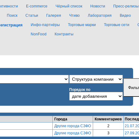
активности
E-commerce
Чёрный список
Новости
Пресс-релизы
Поиск
Статьи
Галерея
Чтиво
Лаборатория
Видео
егистрация
Инфо-партнёры
Торговые марки
Торговые сети
NonFood
Контракты
Порядок по
Города
Комментариев
Послед
Другие города СЗФО
2
21.07.2
Другие города СЗФО
3
27.09.2