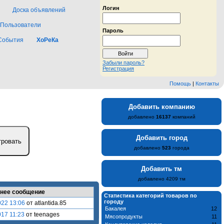
Логин
Доска объявлений
Пользователи
Пароль
События
ХоРеКа
Забыли пароль?
Регистрация
Помощь
|
Контакты
Добавить компанию
добавлено
16137
компаний
Добавить город
добавлено
523
города
Добавить тм
добавлено 4209 тм
нее сообщение
Статистика категорий товаров по
городу
022 13:06
от atlantida.85
Бакалея
12
017 11:23
от teenages
Мясопродукты
11