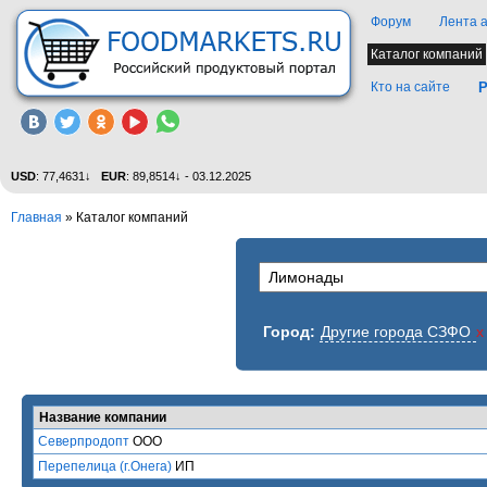
Форум
Лента 
Каталог компаний
Кто на сайте
Р
USD
: 77,4631↓
EUR
: 89,8514↓ - 03.12.2025
Главная
»
Каталог компаний
Город:
Другие города СЗФО
x
Название компании
Северпродопт
ООО
Перепелица (г.Онега)
ИП