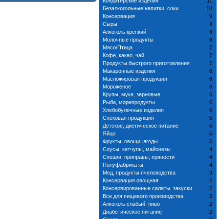
Кондитерские изделия
11
Безалкогольные напитки, соки
10
Консервация
9
Сыры
8
Алкоголь крепкий
8
Молочные продукты
8
Мясо/Птица
7
Кофе, какао, чай
7
Продукты быстрого приготовления
7
Макаронные изделия
6
Масложировая продукция
6
Мороженое
6
Крупы, мука, зерновые
6
Рыба, морепродукты
6
Хлебобулочные изделия
6
Снековая продукция
5
Детское, диетическое питание
5
Яйцо
5
Фрукты, овощи, ягоды
5
Соусы, кетчупы, майонезы
4
Специи, приправы, пряности
4
Полуфабрикаты
4
Мед, продукты пчеловодства
3
Консервация овощная
2
Консервированные салаты, закуски
2
Все для пищевого производства
2
Алкоголь слабый, пиво
2
Диабетическое питание
2