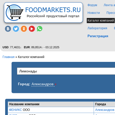
Форум
Лента 
Новости
Прес
Каталог компаний
Лаборатория
Регистрация
USD
: 77,4631↓
EUR
: 89,8514↓ - 03.12.2025
Главная
»
Каталог компаний
Город:
Александров
x
Название компании
Города
ФЕНИКС
ООО
Александров