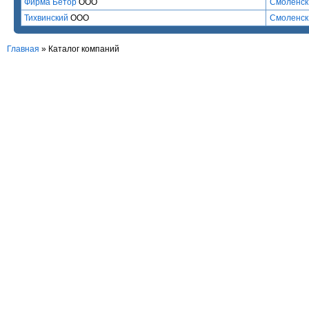
Фирма Бетор
ООО
Смоленск
Тихвинский
ООО
Смоленск
Главная
»
Каталог компаний