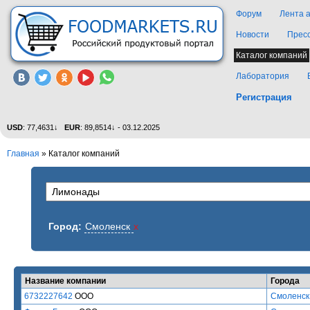
Форум
Лента 
Новости
Прес
Каталог компаний
Лаборатория
Регистрация
USD
: 77,4631↓
EUR
: 89,8514↓ - 03.12.2025
Главная
»
Каталог компаний
Город:
Смоленск
x
Название компании
Города
6732227642
ООО
Смоленск