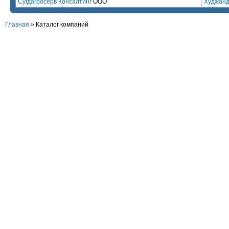
Сугдагросерв Консалтинг
ООО
Худжан
Главная
»
Каталог компаний