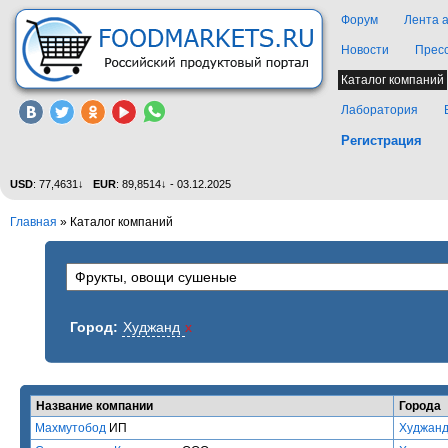
Форум
Лента 
Новости
Прес
Каталог компаний
Лаборатория
Регистрация
USD
: 77,4631↓
EUR
: 89,8514↓ - 03.12.2025
Главная
»
Каталог компаний
Город:
Худжанд
x
Название компании
Города
Махмутобод
ИП
Худжан