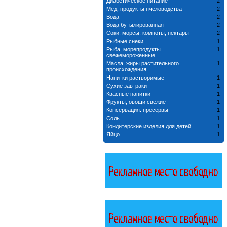
Диабетическое питание
2
Мед, продукты пчеловодства
2
Вода
2
Вода бутылированная
2
Соки, морсы, компоты, нектары
2
Рыбные снеки
1
Рыба, морепродукты
1
свежемороженные
Масла, жиры растительного
1
происхождения
Напитки растворимые
1
Сухие завтраки
1
Квасные напитки
1
Фрукты, овощи свежие
1
Консервация: пресервы
1
Соль
1
Кондитерские изделия для детей
1
Яйцо
1