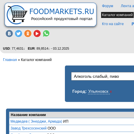
Форум
Лента 
Каталог компаний
Кто на сайте
Р
USD
: 77,4631↓
EUR
: 89,8514↓ - 03.12.2025
Главная
»
Каталог компаний
Город:
Ульяновск
x
Название компании
Медведев ( Энерджи, Армада)
ИП
Завод Трехсосенский
ООО