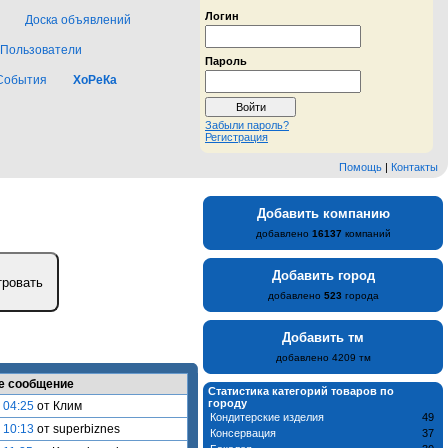
Логин
Доска объявлений
Пользователи
Пароль
События
ХоРеКа
Забыли пароль?
Регистрация
Помощь
|
Контакты
Добавить компанию
добавлено
16137
компаний
Добавить город
добавлено
523
города
Добавить тм
добавлено 4209 тм
е сообщение
Статистика категорий товаров по
городу
 04:25
от Клим
Кондитерские изделия
49
 10:13
от superbiznes
Консервация
37