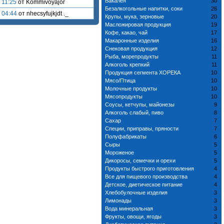
Бакалея
30
 11:25
от Kommivoyajor
Безалкогольные напитки, соки
26
 04:44
от nhecsyfujkjdt ._
Крупы, мука, зерновые
20
Масложировая продукция
19
Кофе, какао, чай
17
Макаронные изделия
16
Снековая продукция
12
Рыба, морепродукты
11
Алкоголь крепкий
11
Продукция сегмента ХОРЕКА
10
Мясо/Птица
10
Молочные продукты
10
Мясопродукты
10
Соусы, кетчупы, майонезы
9
Алкоголь слабый, пиво
8
Сахар
7
Специи, приправы, пряности
7
Полуфабрикаты
6
Сыры
5
Мороженое
5
Дикоросы, семечки и орехи
5
Продукты быстрого приготовления
4
Все для пищевого производства
4
Детское, диетическое питание
4
Хлебобулочные изделия
3
Лимонады
3
Вода минеральная
3
Фрукты, овощи, ягоды
3