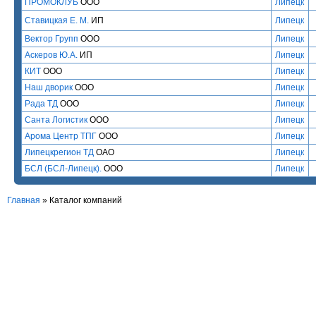
ПРОМОКЛУБ
ООО
Липецк
Ставицкая Е. М.
ИП
Липецк
Вектор Групп
ООО
Липецк
Аскеров Ю.А.
ИП
Липецк
КИТ
ООО
Липецк
Наш дворик
ООО
Липецк
Рада ТД
ООО
Липецк
Санта Логистик
ООО
Липецк
Арома Центр ТПГ
ООО
Липецк
Липецкрегион ТД
ОАО
Липецк
БСЛ (БСЛ-Липецк).
ООО
Липецк
Главная
»
Каталог компаний