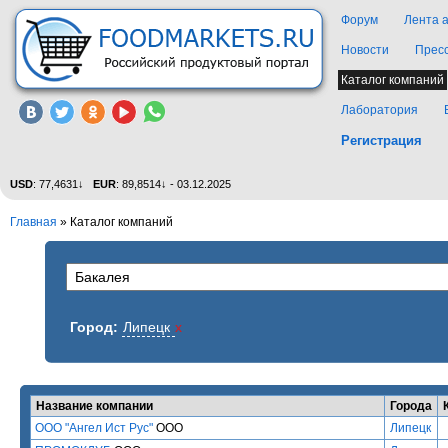
Форум
Лента 
Новости
Прес
Каталог компаний
Лаборатория
Регистрация
USD
: 77,4631↓
EUR
: 89,8514↓ - 03.12.2025
Главная
»
Каталог компаний
Город:
Липецк
x
Название компании
Города
ООО "Ангел Ист Рус"
ООО
Липецк