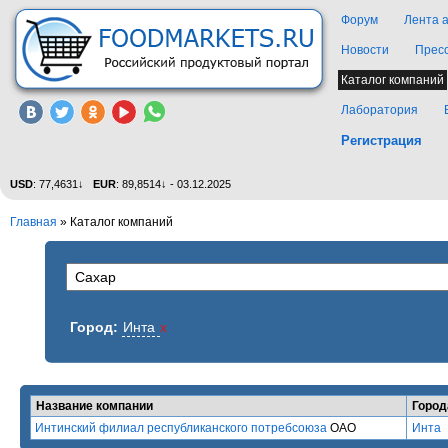
Форум
Лента 
Новости
Прес
Каталог компаний
Лаборатория
Регистрация
USD
: 77,4631↓
EUR
: 89,8514↓ - 03.12.2025
Главная
»
Каталог компаний
Город:
Инта
x
Название компании
Город
Интинский филиал республиканского потребсоюза
ОАО
Инта