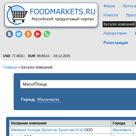
Форум
Лента 
Новости
Прес
Каталог компаний
Лаборатория
Регистрация
USD
: 77,4631↓
EUR
: 89,8514↓ - 03.12.2025
Главная
»
Каталог компаний
Город:
Махачкала
x
Название компании
Города
Империя Холода (Булатов, Булатова Н.Н)
ООО
Махачкала