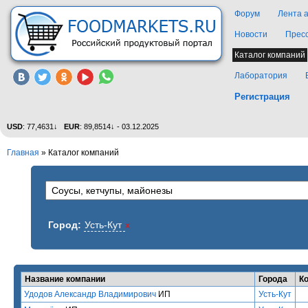
Форум
Лента 
Новости
Прес
Каталог компаний
Лаборатория
Регистрация
USD
: 77,4631↓
EUR
: 89,8514↓ - 03.12.2025
Главная
»
Каталог компаний
Город:
Усть-Кут
x
Название компании
Города
К
Удодов Александр Владимирович
ИП
Усть-Кут