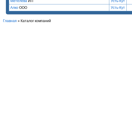
Метелёва
ИП
Усть-Кут
Алко
ООО
Усть-Кут
Главная
»
Каталог компаний