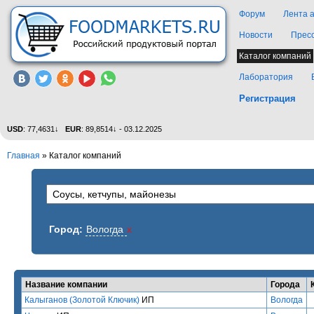
Форум
Лента 
Новости
Прес
Каталог компаний
Лаборатория
Регистрация
USD
: 77,4631↓
EUR
: 89,8514↓ - 03.12.2025
Главная
»
Каталог компаний
Город:
Вологда
x
Название компании
Города
Калыганов (Золотой Ключик)
ИП
Вологда