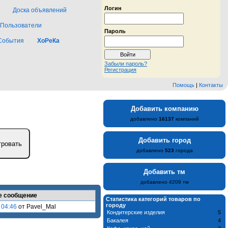
Логин
Доска объявлений
Пользователи
Пароль
События
ХоРеКа
Забыли пароль?
Регистрация
Помощь
|
Контакты
Добавить компанию
добавлено
16137
компаний
Добавить город
добавлено
523
города
Добавить тм
добавлено 4209 тм
е сообщение
Статистика категорий товаров по
городу
 04:46
от Pavel_Mal
Кондитерские изделия
5
Бакалея
4