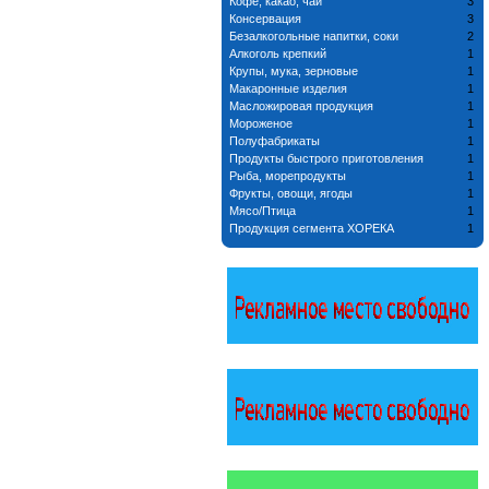
Кофе, какао, чай
3
Консервация
3
Безалкогольные напитки, соки
2
Алкоголь крепкий
1
Крупы, мука, зерновые
1
Макаронные изделия
1
Масложировая продукция
1
Мороженое
1
Полуфабрикаты
1
Продукты быстрого приготовления
1
Рыба, морепродукты
1
Фрукты, овощи, ягоды
1
Мясо/Птица
1
Продукция сегмента ХОРЕКА
1