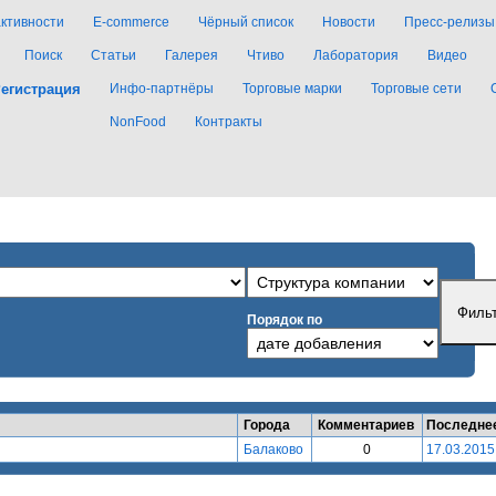
активности
E-commerce
Чёрный список
Новости
Пресс-релизы
Поиск
Статьи
Галерея
Чтиво
Лаборатория
Видео
егистрация
Инфо-партнёры
Торговые марки
Торговые сети
NonFood
Контракты
Порядок по
Города
Комментариев
Последне
Балаково
0
17.03.2015