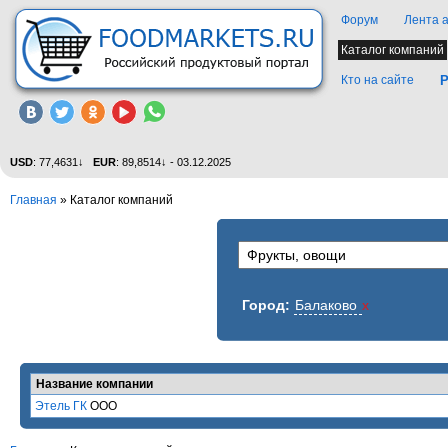
Форум
Лента 
Каталог компаний
Кто на сайте
Р
USD
: 77,4631↓
EUR
: 89,8514↓ - 03.12.2025
Главная
»
Каталог компаний
Город:
Балаково
x
Название компании
Этель ГК
ООО