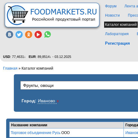
Форум
Лента 
Новости
Прес
Каталог компаний
Лаборатория
Регистрация
USD
: 77,4631↓
EUR
: 89,8514↓ - 03.12.2025
Главная
»
Каталог компаний
Город:
Иваново
x
Название компании
Город
Торговое объединение Русь
ООО
Ивано