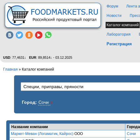
Форум
Лента 
Новости
Прес
Каталог компаний
Лаборатория
Регистрация
USD
: 77,4631↓
EUR
: 89,8514↓ - 03.12.2025
Главная
»
Каталог компаний
Город:
Сочи
x
Название компании
Города
Маркет-Меван (Логаматик, Кайрос)
ООО
Сочи