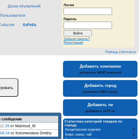
Логин
Доска объявлений
Пользователи
Пароль
События
ХоРеКа
Забыли пароль?
Регистрация
Помощь
|
Контакты
Добавить компанию
добавлено
16137
компаний
Добавить город
добавлено
523
города
Добавить тм
добавлено 4209 тм
 сообщение
Статистика категорий товаров по
городу
 11:39
от Mahmud_M
Кондитерские изделия
2
 08:34
от Kolomenskoe Dmitriy
Кофе, какао, чай
2