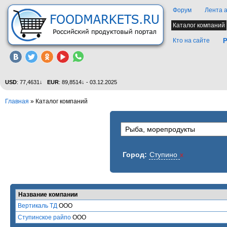
Форум
Лента 
Каталог компаний
Кто на сайте
Р
USD
: 77,4631↓
EUR
: 89,8514↓ - 03.12.2025
Главная
»
Каталог компаний
Город:
Ступино
x
Название компании
Вертикаль ТД
ООО
Ступинское райпо
ООО