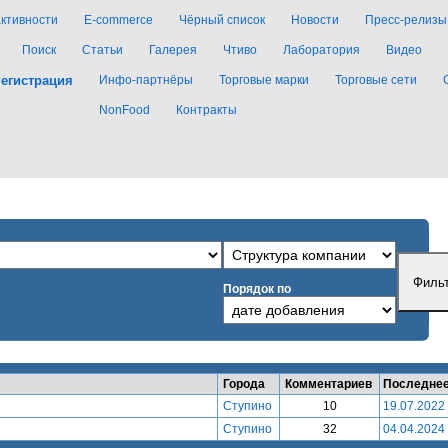
активности
E-commerce
Чёрный список
Новости
Пресс-релизы
Поиск
Статьи
Галерея
Чтиво
Лаборатория
Видео
егистрация
Инфо-партнёры
Торговые марки
Торговые сети
NonFood
Контракты
Порядок по
Города
Комментариев
Последнее
Ступино
10
19.07.2022
Ступино
32
04.04.2024