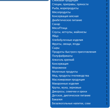
Снековая продукция
2
Специи, приправы, пряности
2
Рыба, морепродукты
2
Мясопродукты
1
Консервация мясная
1
Диабетическое питание
1
Сахар
1
Мясо/Птица
1
Соусы, кетчупы, майонезы
1
Яйцо
1
Хлебобулочные изделия
1
Фрукты, овощи, ягоды
1
Сыры
1
Продукты быстрого приготовления
1
Полуфабрикаты
1
Алкоголь крепкий
1
Консервация
1
Мороженое
1
Молочные продукты
1
Мед, продукты пчеловодства
1
Масложировая продукция
1
Макаронные изделия
1
Крупы, мука, зерновые
1
Дикоросы, семечки и орехи
1
Детское, диетическое питание
1
Бакалея
1
Безалкогольные напитки, соки
1