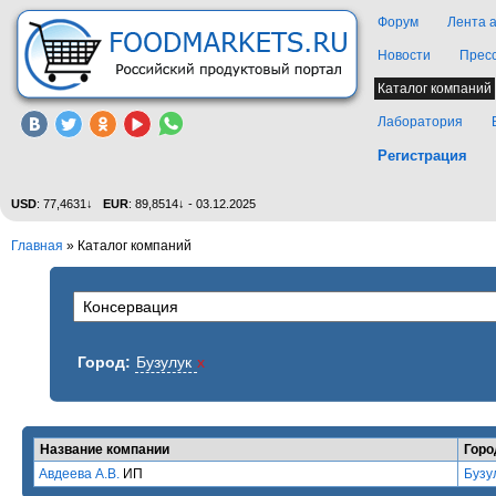
Форум
Лента 
Новости
Прес
Каталог компаний
Лаборатория
Регистрация
USD
: 77,4631↓
EUR
: 89,8514↓ - 03.12.2025
Главная
»
Каталог компаний
Город:
Бузулук
x
Название компании
Горо
Авдеева А.В.
ИП
Бузу