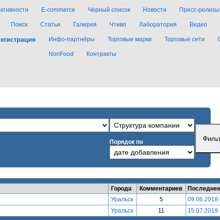
активности
E-commerce
Чёрный список
Новости
Пресс-релизы
Поиск
Статьи
Галерея
Чтиво
Лаборатория
Видео
егистрация
Инфо-партнёры
Торговые марки
Торговые сети
NonFood
Контракты
Порядок по
Города
Комментариев
Последнее
Уральск
5
09.06.2018 
Уральск
11
15.07.2019 