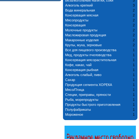
Безалкогольные напитки, соки
3
Алкоголь крепкий
3
Вода минеральная
2
Консервация мясная
2
Мясопродукты
2
Консервация
2
Молочные продукты
2
Масложировая продукция
2
Макаронные изделия
2
Крупы, мука, зерновые
2
Все для пищевого производства
1
Мед, продукты пчеловодства
1
Консервация мясорастительная
1
Кофе, какао, чай
1
Консервация рыбная
1
Алкоголь слабый, пиво
1
Сахар
1
Продукция сегмента ХОРЕКА
1
Мясо/Птица
1
Специи, приправы, пряности
1
Рыба, морепродукты
1
Продукты быстрого приготовления
1
Полуфабрикаты
1
Мороженое
1