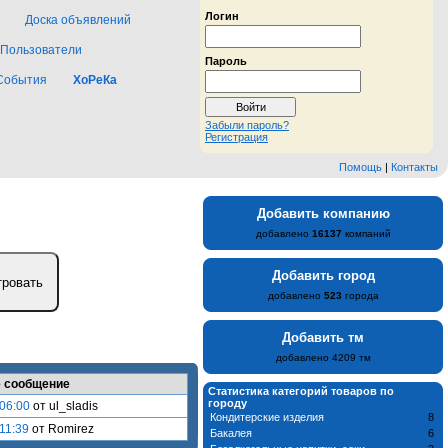
Логин
Доска объявлений
Пользователи
Пароль
События
ХоРеКа
Забыли пароль?
Регистрация
Помощь
|
Контакты
Добавить компанию
добавлено
16137
компаний
Добавить город
добавлено
523
города
Добавить тм
добавлено 4209 тм
 сообщение
Статистика категорий товаров по
городу
06:00
от ul_sladis
Кондитерские изделия
8
11:39
от Romirez
Бакалея
6