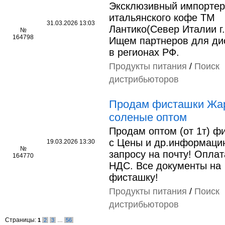
Эксклюзивный импортер
итальянского кофе ТМ
31.03.2026 13:03
Лантико(Север Италии г
№
164798
Ищем партнеров для ди
в регионах РФ.
Продукты питания
/
Поиск
дистрибьюторов
Продам фисташки Жа
соленые оптом
Продам оптом (от 1т) ф
с Цены и др.информаци
19.03.2026 13:30
№
запросу на почту! Оплата
164770
НДС. Все документы на
фисташку!
Продукты питания
/
Поиск
дистрибьюторов
Страницы:
1
2
3
…
56