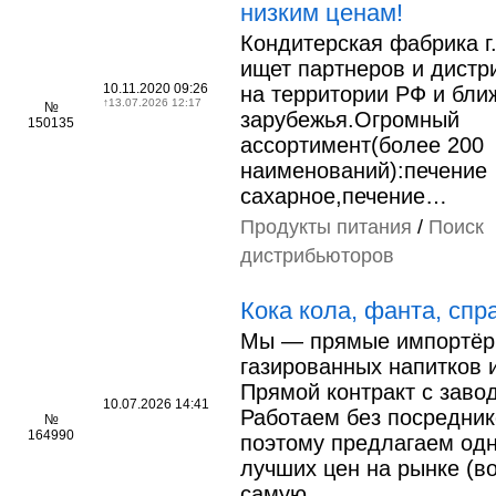
низким ценам!
Кондитерская фабрика г
ищет партнеров и дистр
10.11.2020 09:26
на территории РФ и бли
↑
13.07.2026 12:17
№
зарубежья.Огромный
150135
ассортимент(более 200
наименований):печение
сахарное,печение…
Продукты питания
/
Поиск
дистрибьюторов
Кока кола, фанта, спр
Мы — прямые импортё
газированных напитков и
Прямой контракт с заво
10.07.2026 14:41
Работаем без посредник
№
164990
поэтому предлагаем одн
лучших цен на рынке (в
самую…