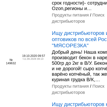
срок годности)- сотрудн
Ozon,регионы и…
Продукты питания
/
Поиск
дистрибьюторов
Ищу дистрибьюторов 
оптовиков по всей Ро
"МЯСОРЕЗКА"
Добрый день! Наша ком
19.10.2020 09:57
производит бекон в наре
↑
11.06.2026 08:13
№
500гр до 2кг в В/У. Беко
149632
и не дорогой! сыро копч
варёно копчёный, так же
куриная грудка В/К,…
Продукты питания
/
Поиск
дистрибьюторов
Ищу дистрибьюторов 