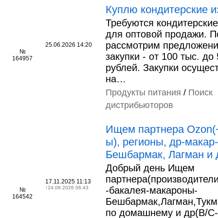
Куплю кондитерские и
Требуются кондитерские
для оптовой продажи. П
рассмотрим предложени
25.06.2026 14:20
№
закупки - от 100 тыс. до
164957
рублей. Закупки осущес
на…
Продукты питания
/
Поиск
дистрибьюторов
Ищем партнера Ozon(
ы), регионы, др-макар-
Бешбармак, Лагман и 
Добрый день Ищем
партнера(производител
17.11.2025 11:13
↑
24.06.2026 06:43
-бакалея-макароны-
№
164542
Бешбармак,Лагман,Тукм
по домашнему и др(В/C-