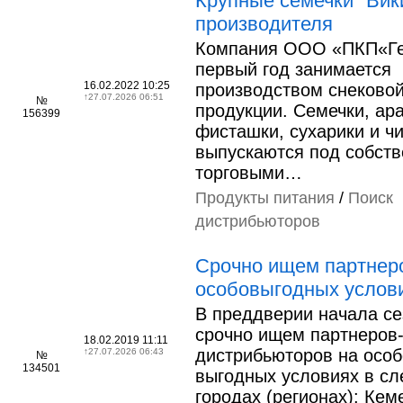
Крупные семечки "Вики
производителя
Компания ООО «ПКП«Ге
первый год занимается
16.02.2022 10:25
производством снеково
↑
27.07.2026 06:51
№
продукции. Семечки, ара
156399
фисташки, сухарики и ч
выпускаются под собст
торговыми…
Продукты питания
/
Поиск
дистрибьюторов
Срочно ищем партнер
особовыгодных услов
В преддверии начала се
срочно ищем партнеров
18.02.2019 11:11
дистрибьюторов на особ
↑
27.07.2026 06:43
№
134501
выгодных условиях в с
городах (регионах): Кем