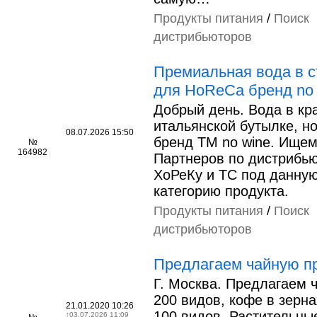
Продукты питания
/
Поиск
дистрибьюторов
Премиальная вода в с
для HoReCa бренд no 
Добрый день. Вода в кр
итальянской бутылке, н
08.07.2026 15:50
бренд ТМ no wine. Ище
№
164982
Партнеров по дистрибь
ХоРеКу и ТС под данну
категорию продукта.
Продукты питания
/
Поиск
дистрибьюторов
Предлагаем чайную п
Г. Москва. Предлагаем 
200 видов, кофе в зерн
21.01.2020 10:26
100 видов. Растительны
↑
03.07.2026 11:09