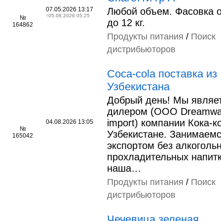
07.05.2026 13:17
Любой объем. Фасовка о
↑
05.08.2026 05:25
№
до 12 кг.
164862
Продукты питания
/
Поиск
дистрибьюторов
Coca-cola поставка из
Узбекистана
Добрый день! Мы являе
дилером (ООО Dreamway
import) компании Кока-к
04.08.2026 13:05
№
Узбекистане. Занимаем
165042
экспортом без алкоголь
прохладительных напитк
наша…
Продукты питания
/
Поиск
дистрибьюторов
Чечевица зеленая