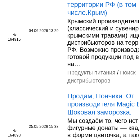
территории РФ (в том
числе.Крым)
Крымский производител
(классический и сувени
04.06.2026 13:29
крымскими травами) ищ
№
164915
дистрибьюторов на терр
РФ. Возможно производ
готовой продукции под
на…
Продукты питания
/
Поиск
дистрибьюторов
Продам, Пончики. От
производителя Magic B
Шоковая заморозка.
Мы создаём то, чего нет 
25.05.2026 15:38
фигурные донаты — ква
№
в форме цветочка, а та
164898