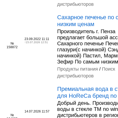
дистрибьюторов
Сахарное печенье по
низким ценам
Производитель г. Пенза
предлагает большой асс
23.09.2022 11:11
Сахарного печенье Пече
↑
15.07.2026 12:51
№
158872
глазури(с начинкой) Сэн
начинкой) Пастил, Мар
Зефир По самым низки
Продукты питания
/
Поиск
дистрибьюторов
Премиальная вода в с
для HoReCa бренд no 
Добрый день. Производ
воды в стекле ТМ no wi
14.07.2026 11:57
дистрибьютеров в регио
№