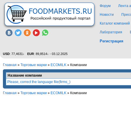
Форум
Лента 
Новости
Прес
Каталог компаний
Лаборатория
Регистрация
USD
: 77,4631↓
EUR
: 89,8514↓ - 03.12.2025
Главная
»
Торговые марки
»
ECOMILK
» Компании
Название компании
Please, correct the language file(firms_)
Главная
»
Торговые марки
»
ECOMILK
» Компании