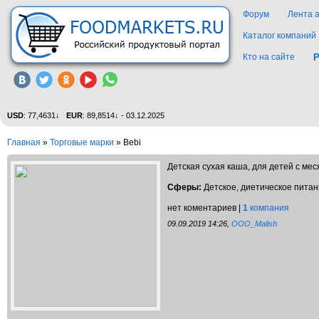
Форум
Лента 
Каталог компаний
Кто на сайте
Р
USD
: 77,4631↓
EUR
: 89,8514↓ - 03.12.2025
Главная
»
Торговые марки
»
Bebi
Детская сухая каша, для детей с мес
Сферы:
Детское, диетическое пита
нет коментариев |
1
компания
09.09.2019 14:26,
OOO_Malish