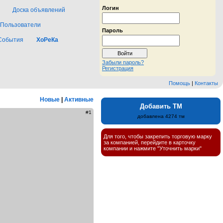
Логин
Доска объявлений
Пользователи
Пароль
События
ХоРеКа
Забыли пароль?
Регистрация
Помощь
|
Контакты
Новые
|
Активные
Добавить ТМ
#1
добавлена 4274 тм
Для того, чтобы закрепить торговую марку
за компанией, перейдите в карточку
компании и нажмите "Уточнить марки"