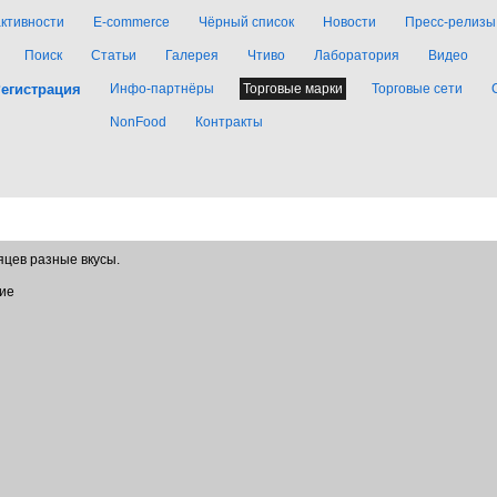
активности
E-commerce
Чёрный список
Новости
Пресс-релизы
Поиск
Статьи
Галерея
Чтиво
Лаборатория
Видео
егистрация
Инфо-партнёры
Торговые марки
Торговые сети
NonFood
Контракты
яцев разные вкусы.
ние