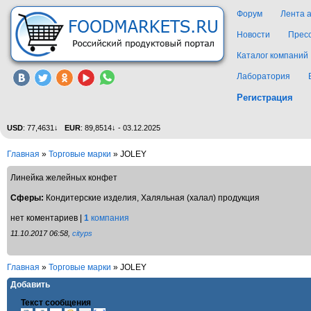
Форум
Лента 
Новости
Прес
Каталог компаний
Лаборатория
Регистрация
USD
: 77,4631↓
EUR
: 89,8514↓ - 03.12.2025
Главная
»
Торговые марки
»
JOLEY
Линейка желейных конфет
Сферы:
Кондитерские изделия, Халяльная (халал) продукция
нет коментариев |
1
компания
11.10.2017 06:58,
cityps
Главная
»
Торговые марки
»
JOLEY
Добавить
Текст сообщения