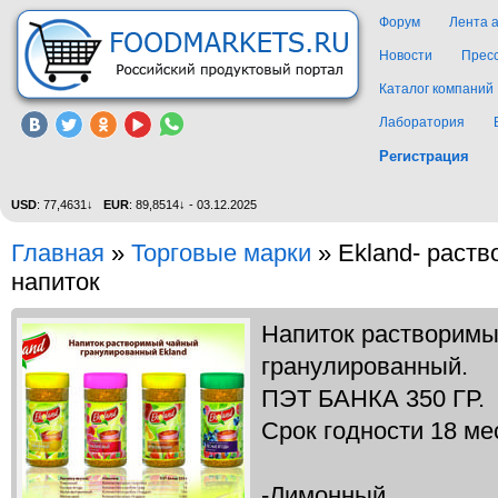
Форум
Лента 
Новости
Прес
Каталог компаний
Лаборатория
Регистрация
USD
: 77,4631↓
EUR
: 89,8514↓ - 03.12.2025
Главная
»
Торговые марки
»
Ekland- раст
напиток
Напиток растворимый
гранулированный.
ПЭТ БАНКА 350 ГР.
Срок годности 18 ме
-Лимонный,