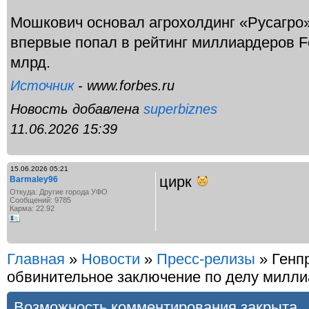
Мошкович основал агрохолдинг «Русагро» 
впервые попал в рейтинг миллиардеров Fo
млрд.
Источник
- www.forbes.ru
Новость добавлена
superbiznes
11.06.2026 15:39
15.06.2026 05:21
цирк
Barmaley96
Откуда: Другие города УФО
Сообщений: 9785
Карма: 22.92
Главная
»
Новости
»
Пресс-релизы
» Генп
обвинительное заключение по делу милл
Возможность комментирования закрыта.