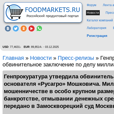
Форум
Лента 
Новости
Прес
Каталог компаний
Лаборатория
Регистрация
USD
: 77,4631↓
EUR
: 89,8514↓ - 03.12.2025
Главная
»
Новости
»
Пресс-релизы
» Генп
обвинительное заключение по делу милл
Генпрокуратура утвердила обвинитель
основателя «Русагро» Мошковича. Ми
мошенничестве в особо крупном разме
банкротстве, отмывании денежных сред
передано в Замоскворецкий суд Москв