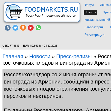
Форум
Лента 
Новости
Прес
Каталог компаний
Лаборатория
Регистрация
USD
: 77,4631↓
EUR
: 89,8514↓ - 03.12.2025
Главная
»
Новости
»
Пресс-релизы
» Росс
косточковых плодов и винограда из Армен
Россельхознадзор со 2 июня ограничит вв
винограда из Армении, сообщили в пресс
косточковых плодов ограничения коснулис
персиков и нектаринов.
По данным Россельхознадзора, Армения 