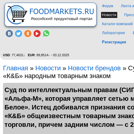
Форум
Лента 
Новости
Прес
Каталог компаний
Лаборатория
Регистрация
USD
: 77,4631↓
EUR
: 89,8514↓ - 03.12.2025
Главная
»
Новости
»
Новости брендов
» С
«К&Б» народным товарным знаком
Суд по интеллектуальным правам (СИП
«Альфа-М», которая управляет сетью 
Белое». Истец добивался признания с
«К&Б» общеизвестным товарным знако
торговли, причем задним числом — с 20