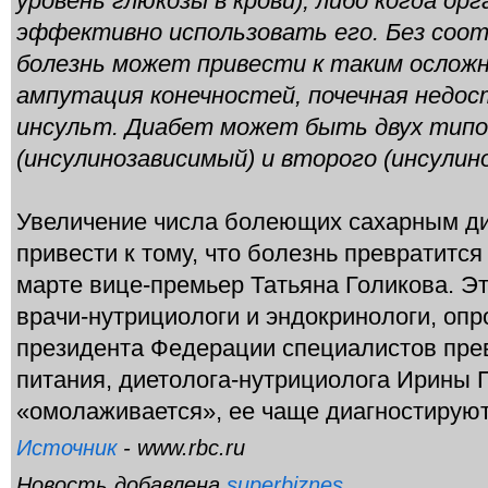
уровень глюкозы в крови), либо когда ор
эффективно использовать его. Без соо
болезнь может привести к таким осложн
ампутация конечностей, почечная недо
инсульт. Диабет может быть двух типо
(инсулинозависимый) и второго (инсулин
Увеличение числа болеющих сахарным ди
привести к тому, что болезнь превратится
марте вице-премьер Татьяна Голикова. Э
врачи-нутрициологи и эндокринологи, оп
президента Федерации специалистов пре
питания, диетолога-нутрициолога Ирины 
«омолаживается», ее чаще диагностируют 
Источник
- www.rbc.ru
Новость добавлена
superbiznes