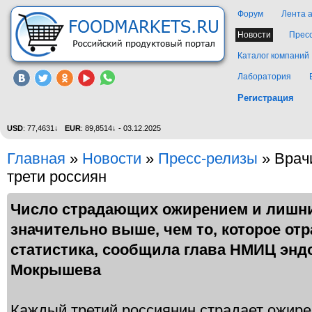
Форум
Лента 
Новости
Прес
Каталог компаний
Лаборатория
Регистрация
USD
: 77,4631↓
EUR
: 89,8514↓ - 03.12.2025
Главная
»
Новости
»
Пресс-релизы
» Врач
трети россиян
Число страдающих ожирением и лишн
значительно выше, чем то, которое о
статистика, сообщила глава НМИЦ энд
Мокрышева
Каждый третий россиянин страдает ожире