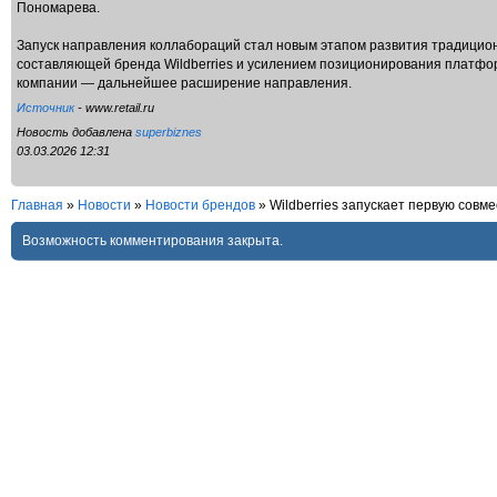
Пономарева.
Запуск направления коллабораций стал новым этапом развития традицио
составляющей бренда Wildberries и усилением позиционирования платфо
компании — дальнейшее расширение направления.
Источник
- www.retail.ru
Новость добавлена
superbiznes
03.03.2026 12:31
Главная
»
Новости
»
Новости брендов
» Wildberries запускает первую совм
Возможность комментирования закрыта.