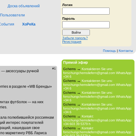
Логин
Доска объявлений
Пользователи
Пароль
События
ХоРеКа
Забыли пароль?
Регистрация
Помощь
|
Контакты
Прямой эфир
→
#1
Gchems
Kontaktieren Sie uns:
o — аксессуары ручной
forschungchemsliefern@gmail.com WhatsApp:
+34 6
→
Gchems
Kontaktieren Sie uns:
forschungchemsliefern@gmail.com WhatsApp:
erries в разделе «WB Бренды»
+34 6
→
Gchems
Kontaktieren Sie uns:
forschungchemsliefern@gmail.com WhatsApp:
+34 6
интах футболок — на них
→
Gchems
Kontaktieren Sie uns:
ies.
forschungchemsliefern@gmail.com WhatsApp:
+34 6
→
Gchems
Kontakt:
 стала полюбившейся россиянам
forschungchemsliefern@gmail.com WhatsApp:
щий интерес покупателей
+34 603 39 5379 h
ораций, нашедшая свое
→
Gchems
Kontakt:
forschungchemsliefern@gmail.com WhatsApp:
 по маркетингу РВБ Лариса
+34 603 39 5379 h