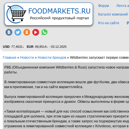
Форум
Лента 
Каталог компаний
Кто на сайте
Р
USD
: 77,4631↓
EUR
: 89,8514↓ - 03.12.2025
Главная
»
Новости
»
Новости брендов
» Wildberries запускает первую совм
РВБ (Объединенная компания Wildberries & Russ) запустила новое напра
работы.
В лимитированную совместную коллекцию вошли две футболки, два обвеса 
как в приложении, так и на сайте маркетплейса.
Выпуск лимитированной коллекции приурочен к Международному женскому 
изображена сказочная принцесса и дракон. Обвесы выполнены в форме одн
«Такая коллаборация — новый для нас способ осмысления как собственног
площадкой для шопинга, при этом один из наших стратегических приорит
к локальным отечественным брендам, а также запрос на подчеркнутую ин
отражение в лимитированной совместной коллекции с Krivokoso, которая 