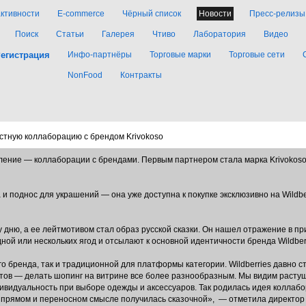
активности
E-commerce
Чёрный список
Новости
Пресс-релизы
Поиск
Статьи
Галерея
Чтиво
Лаборатория
Видео
егистрация
Инфо-партнёры
Торговые марки
Торговые сети
NonFood
Контракты
естную коллаборацию с брендом Krivokoso
вление — коллаборации с брендами. Первым партнером стала марка Krivokos
и поднос для украшений — она уже доступна к покупке эксклюзивно на Wildb
дню, а ее лейтмотивом стал образ русской сказки. Он нашел отражение в пр
ой или нескольких ягод и отсылают к основной идентичности бренда Wildberr
о бренда, так и традиционной для платформы категории. Wildberries давно
етов — делать шопинг на витрине все более разнообразным. Мы видим расту
дивидуальность при выборе одежды и аксессуаров. Так родилась идея коллаб
в прямом и переносном смысле получилась сказочной», — отметила директор