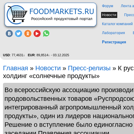
Форум
Лента 
Новости
Прес
Каталог компаний
Лаборатория
Регистрация
USD
: 77,4631↓
EUR
: 89,8514↓ - 03.12.2025
Главная
»
Новости
»
Пресс-релизы
» К ру
холдинг «солнечные продукты»
Во всероссийскую ассоциацию производи
продовольственных товаров «Руспродсою
интегрированный агропромышленный хол
продукты», один из лидеров национально
Решение о вступление было единогласно
заседании Правления ассоциации.