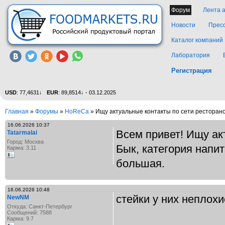
Форум
Лента 
Новости
Прес
Каталог компаний
Лаборатория
Регистрация
USD
: 77,4631↓
EUR
: 89,8514↓ - 03.12.2025
Главная
»
Форумы
»
HoReCa
» Ищу актуальные контакты по сети ресторано
16.06.2026 10:37
Всем привет! Ищу ак
Tatarmalai
Город: Москва
Бык, категория напит
Карма: 3.11
большая.
16.06.2026 10:48
стейки у них неплохи
NewNM
Откуда: Санкт-Петербург
Сообщений: 7588
Карма: 9.7