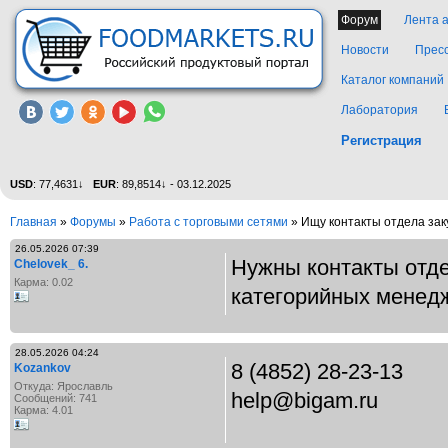
Форум
Лента 
Новости
Прес
Каталог компаний
Лаборатория
Регистрация
USD
: 77,4631↓
EUR
: 89,8514↓ - 03.12.2025
Главная
»
Форумы
»
Работа с торговыми сетями
» Ищу контакты отдела зак
26.05.2026 07:39
Нужны контакты отде
Chelovek_ 6.
Карма: 0.02
категорийных менед
28.05.2026 04:24
8 (4852) 28-23-13
Kozankov
Откуда: Ярославль
help@bigam.ru
Сообщений: 741
Карма: 4.01