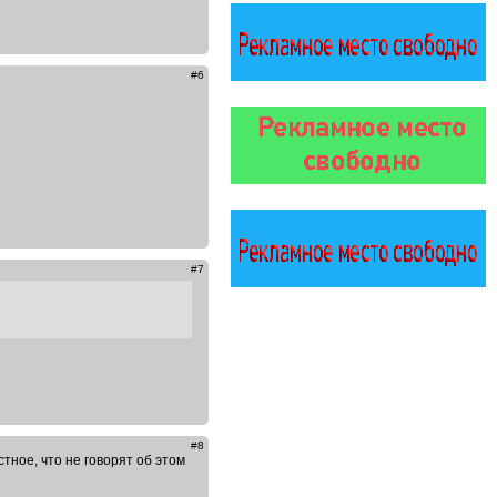
#6
#7
#8
тное, что не говорят об этом