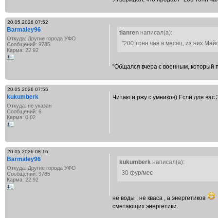
20.05.2026 07:52
Barmaley96
tianren
написал(а):
Откуда: Другие города УФО
"200 тонн чая в месяц, из них Майс
Сообщений: 9785
Карма: 22.92
"Общался вчера с военным, который по
20.05.2026 07:55
kukumberk
Читаю и ржу с умников) Если для вас 
Откуда: не указан
Сообщений: 6
Карма: 0.02
20.05.2026 08:16
Barmaley96
kukumberk
написал(а):
Откуда: Другие города УФО
30 фур/мес
Сообщений: 9785
Карма: 22.92
не воды , не кваса , а энергетиков
сметающих энергетики.