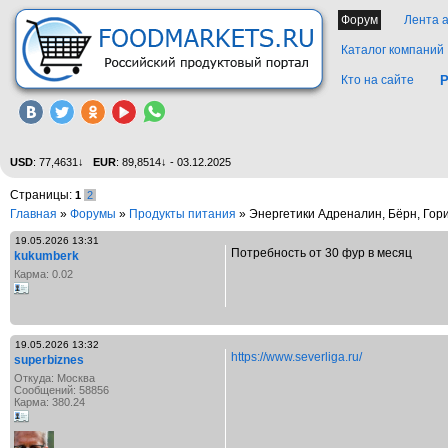
Форум
Лента 
Каталог компаний
Кто на сайте
Р
USD
: 77,4631↓
EUR
: 89,8514↓ - 03.12.2025
Страницы:
1
2
Главная
»
Форумы
»
Продукты питания
» Энергетики Адреналин, Бёрн, Гор
19.05.2026 13:31
Потребность от 30 фур в месяц
kukumberk
Карма: 0.02
19.05.2026 13:32
https://www.severliga.ru/
superbiznes
Откуда: Москва
Сообщений: 58856
Карма: 380.24