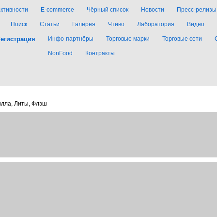
активности
E-commerce
Чёрный список
Новости
Пресс-релизы
Поиск
Статьи
Галерея
Чтиво
Лаборатория
Видео
егистрация
Инфо-партнёры
Торговые марки
Торговые сети
NonFood
Контракты
илла, Литы, Флэш