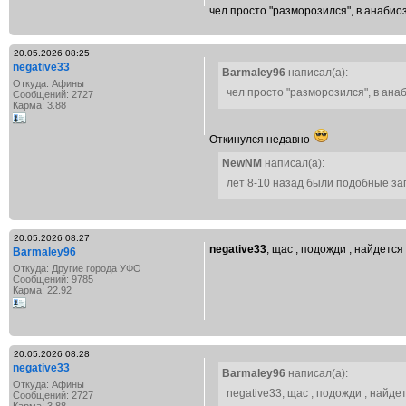
чел просто "разморозился", в анабио
20.05.2026 08:25
negative33
Barmaley96
написал(а):
Откуда: Афины
чел просто "разморозился", в ана
Сообщений: 2727
Карма: 3.88
Откинулся недавно
NewNM
написал(а):
лет 8-10 назад были подобные з
20.05.2026 08:27
negative33
, щас , подожди , найдет
Barmaley96
Откуда: Другие города УФО
Сообщений: 9785
Карма: 22.92
20.05.2026 08:28
negative33
Barmaley96
написал(а):
Откуда: Афины
negative33, щас , подожди , найд
Сообщений: 2727