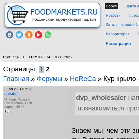
Форум
Лента 
Новости
Прес
Каталог компаний
Лаборатория
Регистрация
USD
: 77,4631↓
EUR
: 89,8514↓ - 03.12.2025
Страницы:
1
2
Главная
»
Форумы
»
HoReCa
» Кур крыло -
08.08.2024 07:13
chitatel
dvp_wholesaler
нап
Откуда: Москва
Сообщений: 17781
познакомиться про
Карма: 40.44
Знаем мы, чем эти з