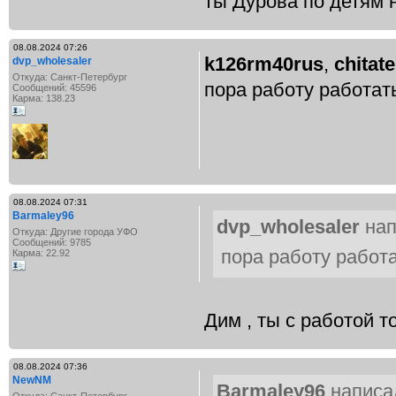
ты Дурова по детям 
08.08.2024 07:26
k126rm40rus
,
chitate
dvp_wholesaler
Откуда: Санкт-Петербург
пора работу работат
Сообщений: 45596
Карма: 138.23
08.08.2024 07:31
Barmaley96
dvp_wholesaler
нап
Откуда: Другие города УФО
Сообщений: 9785
пора работу работ
Карма: 22.92
Дим , ты с работой 
08.08.2024 07:36
NewNM
Barmaley96
написал