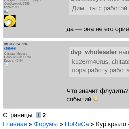
Откуда: Санкт-Петербург
Сообщений: 7588
Дим , ты с работой
Карма: 9.7
да — она не его ори
08.08.2024 09:02
chitatel
dvp_wholesaler
нап
Откуда: Москва
Сообщений: 17781
k126rm40rus, chitat
Карма: 40.44
пора работу работ
Что значит флудить
событий
Страницы:
1
2
Главная
»
Форумы
»
HoReCa
» Кур крыло -