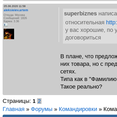
05.06.2020 11:58
aleksieiev.artem
superbiznes
написа
Откуда: Москва
Сообщений: 1826
относительная
http
Карма: 3.36
у вас хорошие, по
договориться
В плане, что предло
них товара, но с пре
сетях.
Типа как в "Фамилию
Такое реально?
Страницы:
1
2
Главная
»
Форумы
»
Командировки
» Кома