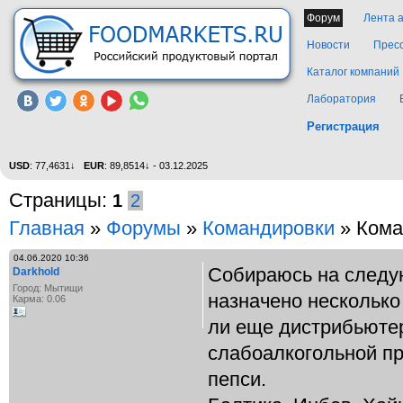
Форум
Лента 
Новости
Прес
Каталог компаний
Лаборатория
Регистрация
USD
: 77,4631↓
EUR
: 89,8514↓ - 03.12.2025
Страницы:
1
2
Главная
»
Форумы
»
Командировки
» Кома
04.06.2020 10:36
Собираюсь на следу
Darkhold
Город: Мытищи
назначено несколько 
Карма: 0.06
ли еще дистрибьюте
слабоалкогольной п
пепси.