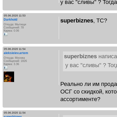
у вас "сливы" ? Тогд
05.06.2020 11:53
superbiznes
, ТС?
Darkhold
Откуда: Мытищи
Сообщений: 78
Карма: 0.06
05.06.2020 11:54
aleksieiev.artem
superbiznes
написа
Откуда: Москва
Сообщений: 1826
у вас "сливы" ? То
Карма: 3.36
Реально ли им прода
ОСГ со скидкой, кото
ассортименте?
05.06.2020 11:54
superbiznes