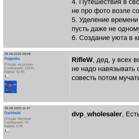
4. Путешествия в св
не про фото возле со
5. Уделение времени
пусть даже не одном
6. Создание уюта в 
05.06.2020 09:09
RifleW
, дед, у всех 
Poganka
Откуда: не указан
не надо навязывать 
Сообщений: 13534
Карма: 42.65
совесть потом мучат
05.06.2020 11:37
dvp_wholesaler
, Ест
Darkhold
Откуда: Мытищи
Сообщений: 78
Карма: 0.06