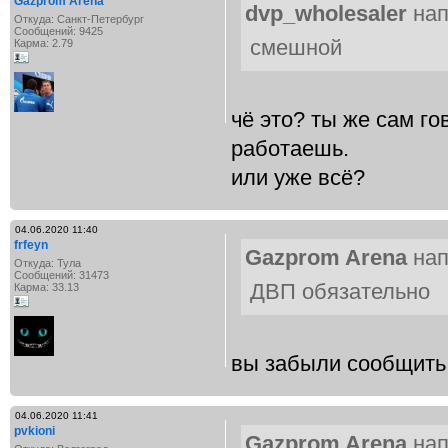
Gazprom Arena
dvp_wholesaler
нап
Откуда: Санкт-Петербург
Сообщений: 9425
смешной
Карма: 2.79
чё это? ты же сам го
работаешь.
или уже всё?
04.06.2020 11:40
frfeyn
Gazprom Arena
нап
Откуда: Тула
Сообщений: 31473
ДВП обязательно
Карма: 33.13
вы забыли сообщить
04.06.2020 11:41
pvkioni
Gazprom Arena
нап