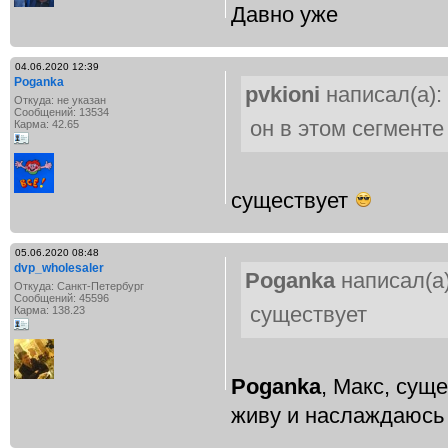
Давно уже
04.06.2020 12:39
Poganka
pvkioni
написал(а):
Откуда: не указан
Сообщений: 13534
он в этом сегмент
Карма: 42.65
существует
05.06.2020 08:48
dvp_wholesaler
Poganka
написал(а)
Откуда: Санкт-Петербург
Сообщений: 45596
существует
Карма: 138.23
Poganka
, Макс, суще
живу и наслаждаюсь 