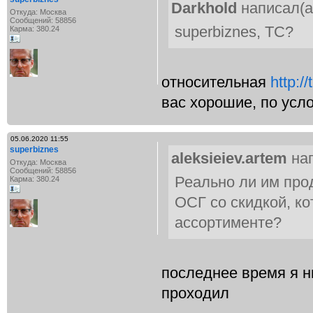
Darkhold
написал(а
Откуда: Москва
Сообщений: 58856
superbiznes, ТС?
Карма: 380.24
относительная
http://
вас хорошие, по усл
05.06.2020 11:55
superbiznes
aleksieiev.artem
нап
Откуда: Москва
Сообщений: 58856
Реально ли им про
Карма: 380.24
ОСГ со скидкой, ко
ассортименте?
последнее время я н
проходил