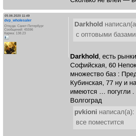
05.06.2020 11:49
dvp_wholesaler
Darkhold
написал(а
Откуда: Санкт-Петербург
Сообщений: 45596
с оптовыми базами
Карма: 138.23
Darkhold
, есть рынки
Софийская, 60 Непо
множество баз : Пред
Кубинская, 77 ну и н
имеются … погугли .
Волгоград
pvkioni
написал(а):
все поместится