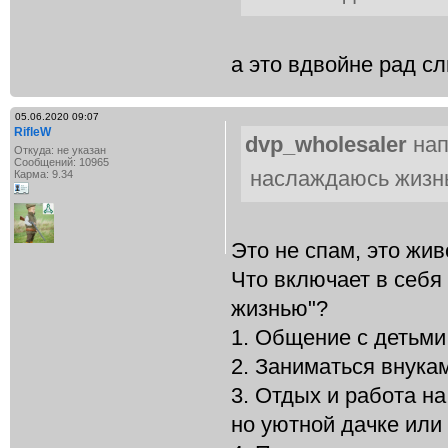
а это вдвойне рад с
05.06.2020 09:07
RifleW
dvp_wholesaler
нап
Откуда: не указан
Сообщений: 10965
наслаждаюсь жизн
Карма: 9.34
Это не спам, это жив
Что включает в себя
жизнью"?
1. Общение с детьми
2. Заниматься внука
3. Отдых и работа на
но уютной дачке или