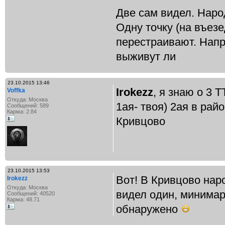
Две сам видел. Наро
Одну точку (на въез
перестраивают. Напр
выживут ли
23.10.2015 13:46
Irokezz
, я знаю о 3 Т
Voffka
Откуда: Москва
1ая- твоя) 2ая в рай
Сообщений: 589
Карма: 2.84
Кривцово
23.10.2015 13:53
Вот! В Кривцово нар
Irokezz
Откуда: Москва
видел один, минимар
Сообщений: 40520
Карма: 48.71
обнаружено