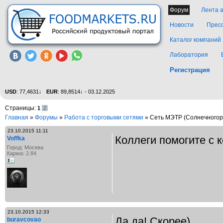
Форум
Лента 
Новости
Прес
Каталог компаний
Лаборатория
Регистрация
USD
: 77,4631↓
EUR
: 89,8514↓ - 03.12.2025
Страницы:
1
2
Главная
»
Форумы
»
Работа с торговыми сетями
» Сеть МЭТР (Солнечногор
23.10.2015 11:11
Коллеги помогите с 
Voffka
Город: Москва
Карма: 2.84
23.10.2015 12:33
Да да! Скорее)
buravcovao