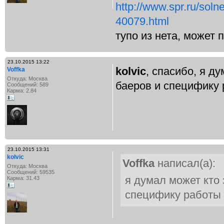
http://www.spr.ru/sol
40079.html
тупо из нета, может 
23.10.2015 13:22
kolvic
, спасибо, я д
Voffka
Откуда: Москва
баеров и специфику
Сообщений: 589
Карма: 2.84
23.10.2015 13:31
kolvic
Voffka
написал(а):
Откуда: Москва
Сообщений: 59535
я думал может кто 
Карма: 31.43
специфику работы