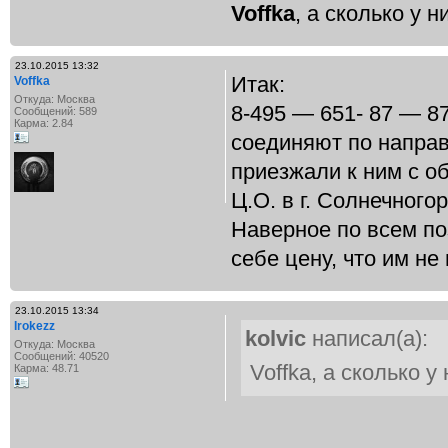
Voffka
, а сколько у н
23.10.2015 13:32
Итак:
Voffka
Откуда: Москва
8-495 — 651- 87 — 8
Сообщений: 589
Карма: 2.84
соединяют по напра
приезжали к ним с о
Ц.О. в г. Солнечного
Наверное по всем п
себе цену, что им не 
23.10.2015 13:34
Irokezz
kolvic
написал(а):
Откуда: Москва
Сообщений: 40520
Voffka, а сколько у
Карма: 48.71