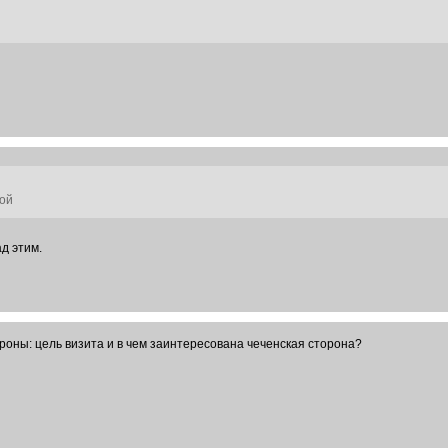
ной
д этим.
ороны: цель визита и в чем заинтересована чеченская сторона?