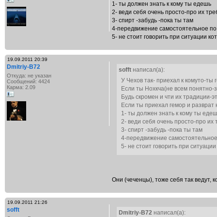
1- ты должен знать к кому ты едешь
2- веди себя очень просто-про их т
3- спирт -забудь -пока ты там
4-передвижение самостоятельное п
5- не стоит говорить при ситуации к
19.09.2011 20:39
Dmitriy-B72
sofft
написал(а):
Откуда: не указан
У Чехов так- приехал к комуто-ты
Сообщений: 4424
Карма: 2.09
Если ты Нохкча(не всем понятно-
Будь скромен и чти их традиции-эт
Если ты приехал гемор и разврат 
1- ты должен знать к кому ты еде
2- веди себя очень просто-про и
3- спирт -забудь -пока ты там
4-передвижение самостоятельное
5- не стоит говорить при ситуаци
Они (чеченцы), тоже себя так ведут,
19.09.2011 21:26
sofft
Dmitriy-B72
написал(а):