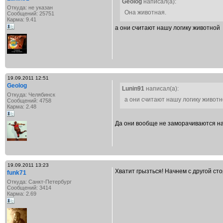
Geolog
написал(а):
Откуда: не указан
Она животная.
Сообщений: 25751
Карма: 9.41
а они считают нашу логику животной
19.09.2011 12:51
Geolog
Lunin91
написал(а):
Откуда: Челябинск
а они считают нашу логику живот
Сообщений: 4758
Карма: 2.48
Да они вообще не заморачиваются на
19.09.2011 13:23
Хватит грызться! Начнем с другой ст
funk71
Откуда: Санкт-Петербург
Сообщений: 3414
Карма: 2.69