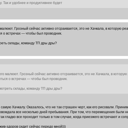
у. Так и удобнее и продуктивнее будет
 малюют. Грозный сейчас активно отсраивается, это не Хачкала, в которую ре
ся о встречах — чтобы был проводник.
треть склады, команду ТП дры дры?
его малюют. Грозный сейчас активно отсраивается, это не Хачкала, в которую
риться о встречах — чтобы был проводник.
смотреть склады, команду ТП дры дры?
 самую Хачкалу. Оказалось, что не так страшен черт, как его рисовали. Прин
вождала все несколько дней пребывания. При том, что перемещения были не 
так гладко все проходит только в том случае, когда приезжего встречают и с
ив-здоров сидит сейчас передо мной)))