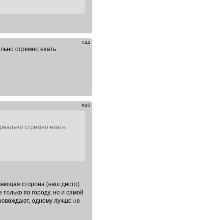
#44
ально стремно ехать.
#45
 реально стремно ехать.
имающая сторона (наш дистр)
только по городу, но и самой
опровождают, одному лучше не