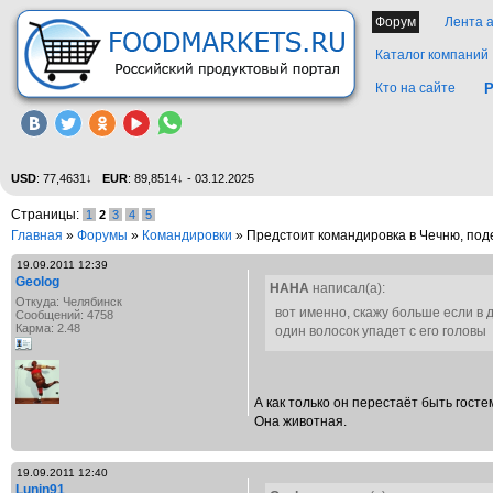
Форум
Лента 
Каталог компаний
Кто на сайте
Р
USD
: 77,4631↓
EUR
: 89,8514↓ - 03.12.2025
Страницы:
1
2
3
4
5
Главная
»
Форумы
»
Командировки
» Предстоит командировка в Чечню, под
19.09.2011 12:39
Geolog
НАНА
написал(а):
Откуда: Челябинск
вот именно, скажу больше если в д
Сообщений: 4758
Карма: 2.48
один волосок упадет с его головы
А как только он перестаёт быть госте
Она животная.
19.09.2011 12:40
Lunin91