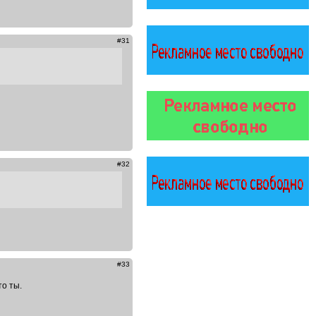
#31
#32
#33
о ты.