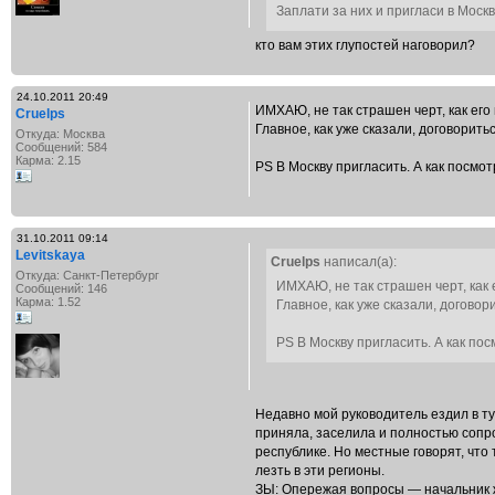
Заплати за них и пригласи в Москв
кто вам этих глупостей наговорил?
24.10.2011 20:49
ИМХАЮ, не так страшен черт, как его
Cruelps
Главное, как уже сказали, договорить
Откуда: Москва
Сообщений: 584
Карма: 2.15
PS В Москву пригласить. А как посмо
31.10.2011 09:14
Levitskaya
Cruelps
написал(а):
Откуда: Санкт-Петербург
ИМХАЮ, не так страшен черт, как 
Сообщений: 146
Карма: 1.52
Главное, как уже сказали, догово
PS В Москву пригласить. А как по
Недавно мой руководитель ездил в ту
приняла, заселила и полностью сопро
республике. Но местные говорят, что 
лезть в эти регионы.
ЗЫ: Опережая вопросы — начальник ж