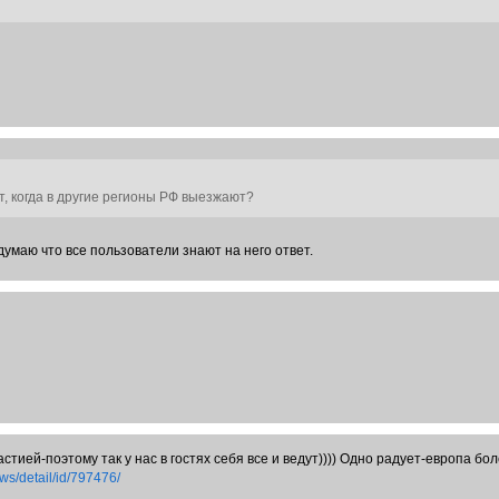
т, когда в другие регионы РФ выезжают?
думаю что все пользователи знают на него ответ.
стией-поэтому так у нас в гостях себя все и ведут)))) Одно радует-европа б
ws/detail/id/797476/