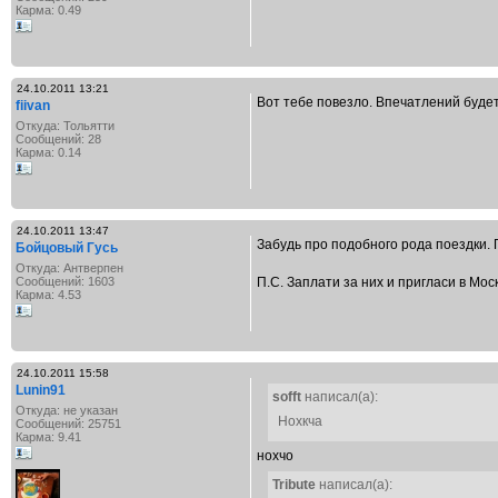
Карма: 0.49
24.10.2011 13:21
Вот тебе повезло. Впечатлений будет)
fiivan
Откуда: Тольятти
Сообщений: 28
Карма: 0.14
24.10.2011 13:47
Забудь про подобного рода поездки. 
Бойцовый Гусь
Откуда: Антверпен
Сообщений: 1603
П.С. Заплати за них и пригласи в Мос
Карма: 4.53
24.10.2011 15:58
Lunin91
sofft
написал(а):
Откуда: не указан
Нохкча
Сообщений: 25751
Карма: 9.41
нохчо
Tribute
написал(а):