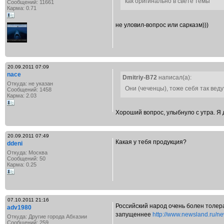
как оригинально в свете темы
Сообщений: 11661
Карма: 0.71
не уловил-вопрос или сарказм)))
20.09.2011 07:09
nace
Dmitriy-B72
написал(а):
Откуда: не указан
Они (чеченцы), тоже себя так веду
Сообщений: 1458
Карма: 2.03
Хороший вопрос, улыбнуло с утра. Я 
20.09.2011 07:49
Какая у тебя продукция?
ddeni
Откуда: Москва
Сообщений: 50
Карма: 0.25
07.10.2011 21:16
Российский народ очень болен толера
adv1980
запущеннее
http://www.newsland.ru/ne
Откуда: Другие города Абхазии
Сообщений: 259