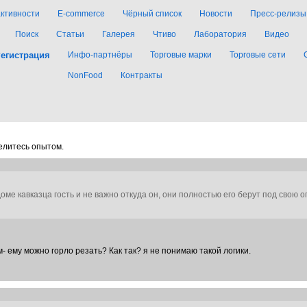
активности
E-commerce
Чёрный список
Новости
Пресс-релизы
Поиск
Статьи
Галерея
Чтиво
Лаборатория
Видео
егистрация
Инфо-партнёры
Торговые марки
Торговые сети
NonFood
Контракты
елитесь опытом.
оме кавказца гость и не важно откуда он, они полностью его берут под свою оп
м- ему можно горло резать? Как так? я не понимаю такой логики.