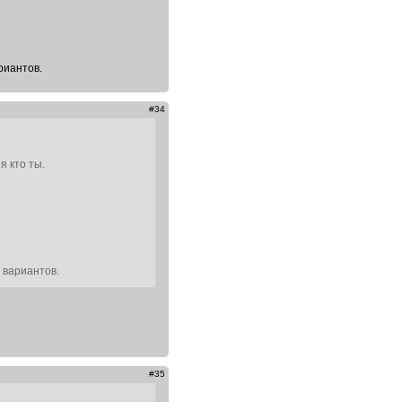
риантов.
#34
я кто ты.
 вариантов.
#35