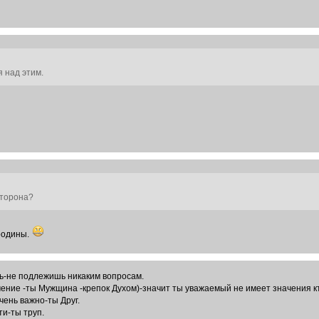
 над этим.
сторона?
родины.
сть-не подлежишь никаким вопросам.
чение -ты Мужщина -крепок Духом)-значит ты уважаемый не имеет значения кт
чень важно-ты Друг.
ти-ты труп.