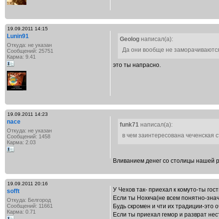
19.09.2011 14:15
Lunin91
Geolog
написал(а):
Откуда: не указан
Да они вообще не заморачиваются
Сообщений: 25751
Карма: 9.41
это ты напрасно.
19.09.2011 14:23
nace
funk71
написал(а):
Откуда: не указан
в чем заинтересована чеченская 
Сообщений: 1458
Карма: 2.03
Вливанием денег со столицы нашей 
19.09.2011 20:16
У Чехов так- приехал к комуто-ты го
sofft
Если ты Нохкча(не всем понятно-зна
Откуда: Белгород
Сообщений: 11661
Будь скромен и чти их традиции-это о
Карма: 0.71
Если ты приехал гемор и разврат нес