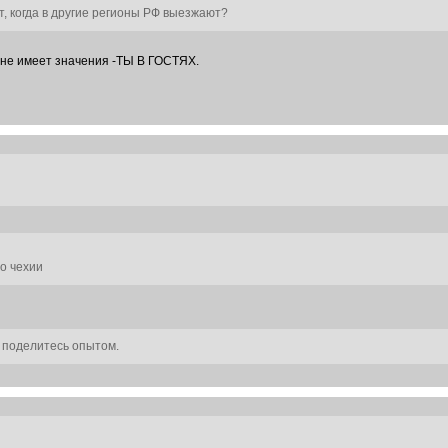
т, когда в другие регионы РФ выезжают?
-не имеет значения -ТЫ В ГОСТЯХ.
о чехии
 поделитесь опытом.