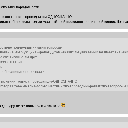
ребованиям порядочности
о чехии только с проводником-ОДНОЗНАЧНО
оторая тебе не ясна-только местный твой проводник-решит твой вопрос-без ва
 гость-не подлежишь никаким вопросам.
значение -ты Мужщина -крепок Духом)-значит ты уважаемый не имеет значени
о очень важно-ты Друг.
нести-ты труп.
шь
х требованиям порядочности
 по чехии только с проводником-ОДНОЗНАЧНО
и которая тебе не ясна-только местный твой проводник-решит твой вопрос-без
 когда в другие регионы РФ выезжают?