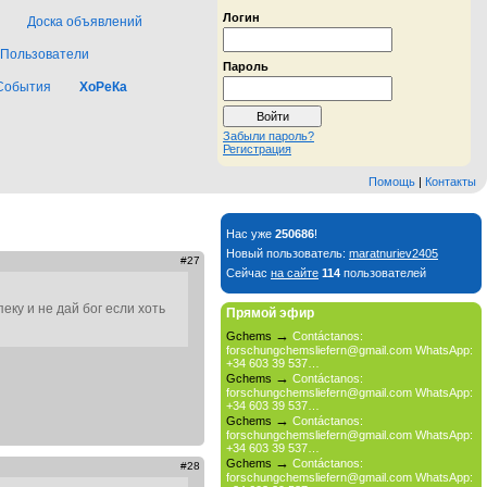
Логин
Доска объявлений
Пользователи
Пароль
События
ХоРеКа
Забыли пароль?
Регистрация
Помощь
|
Контакты
Нас уже
250686
!
Новый пользователь:
maratnuriev2405
#27
Сейчас
на сайте
114
пользователей
еку и не дай бог если хоть
Прямой эфир
→
Gchems
Contáctanos:
forschungchemsliefern@gmail.com WhatsApp:
+34 603 39 537…
→
Gchems
Contáctanos:
forschungchemsliefern@gmail.com WhatsApp:
+34 603 39 537…
→
Gchems
Contáctanos:
forschungchemsliefern@gmail.com WhatsApp:
+34 603 39 537…
→
Gchems
Contáctanos:
#28
forschungchemsliefern@gmail.com WhatsApp: