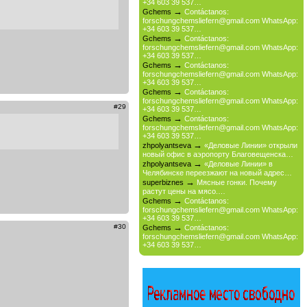
+34 603 39 537…
→
Gchems
Contáctanos:
forschungchemsliefern@gmail.com WhatsApp:
+34 603 39 537…
→
Gchems
Contáctanos:
forschungchemsliefern@gmail.com WhatsApp:
+34 603 39 537…
→
Gchems
Contáctanos:
forschungchemsliefern@gmail.com WhatsApp:
+34 603 39 537…
→
Gchems
Contáctanos:
forschungchemsliefern@gmail.com WhatsApp:
#29
+34 603 39 537…
→
Gchems
Contáctanos:
forschungchemsliefern@gmail.com WhatsApp:
+34 603 39 537…
→
zhpolyantseva
«Деловые Линии» открыли
новый офис в аэропорту Благовещенска…
→
zhpolyantseva
«Деловые Линии» в
Челябинске переезжают на новый адрес…
→
superbiznes
Мясные гонки. Почему
растут цены на мясо.…
→
Gchems
Contáctanos:
forschungchemsliefern@gmail.com WhatsApp:
+34 603 39 537…
→
#30
Gchems
Contáctanos:
forschungchemsliefern@gmail.com WhatsApp:
+34 603 39 537…