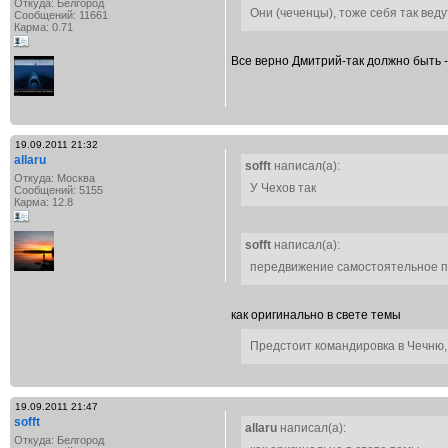
Откуда: Белгород
Они (чеченцы), тоже себя так веду
Сообщений: 11661
Карма: 0.71
Все верно Дмитрий-так должно быть 
19.09.2011 21:32
allaru
sofft
написал(а):
Откуда: Москва
У Чехов так
Сообщений: 5155
Карма: 12.8
sofft
написал(а):
передвижение самостоятельное п
как оригинально в свете темы
Предстоит командировка в Чечню,
19.09.2011 21:47
sofft
allaru
написал(а):
Откуда: Белгород