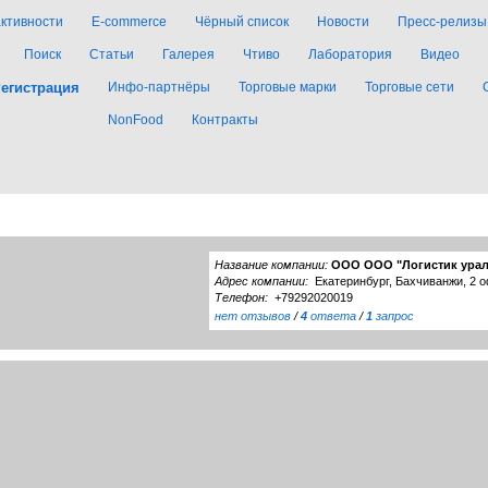
активности
E-commerce
Чёрный список
Новости
Пресс-релизы
Поиск
Статьи
Галерея
Чтиво
Лаборатория
Видео
егистрация
Инфо-партнёры
Торговые марки
Торговые сети
NonFood
Контракты
Название компании:
ООО ООО "Логистик урал
Адрес компании:
Екатеринбург, Бахчиванжи, 2 о
Телефон:
+79292020019
нет отзывов
/
4
ответа
/
1
запрос