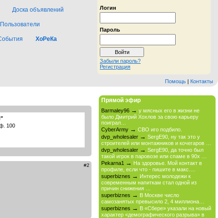
Логин
Доска объявлений
Пользователи
Пароль
События
ХоРеКа
Забыли пароль?
Регистрация
Помощь
|
Контакты
Прямой эфир
→
Barmaley96
у мясных его в жизни не
было Дмитрий Хохлов за свою карьеру
"
поиграл…
ф. 100
→
CyberArmy
СВО иго подбило.
→
dvp_wholesaler
SergE90, ну так это у
строителей или монтажников и кочегаров …
→
dvp_wholesaler
SergE90, да точно был
такой игрок в паровозе или спаме в 90х …
→
Pekarna1
На здоровье. Мой контакт в
#2
профиле, если что - пишите в макс.…
→
superbiznes
Интерес молодежи к
современным напиткам стал одной из
причин снижения …
→
superbiznes
В Москве число
самозанятых превысило 2, 4 миллиона…
→
superbiznes
В «Сбере» указали на новый
характер «демографического разрыва» в