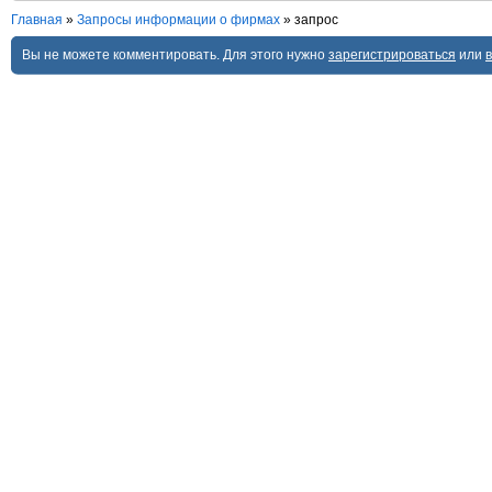
Главная
»
Запросы информации о фирмах
»
запрос
Вы не можете комментировать. Для этого нужно
зарегистрироваться
или