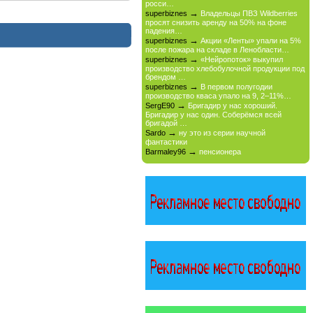
росси…
→
superbiznes
Владельцы ПВЗ Wildberries
просят снизить аренду на 50% на фоне
падения…
→
superbiznes
Акции «Ленты» упали на 5%
после пожара на складе в Ленобласти…
→
superbiznes
«Нейропоток» выкупил
производство хлебобулочной продукции под
брендом …
→
superbiznes
В первом полугодии
производство кваса упало на 9, 2–11%…
→
SergE90
Бригадир у нас хороший.
Бригадир у нас один. Соберёмся всей
бригадой …
→
Sardo
ну это из серии научной
фантастики
→
Barmaley96
пенсионера