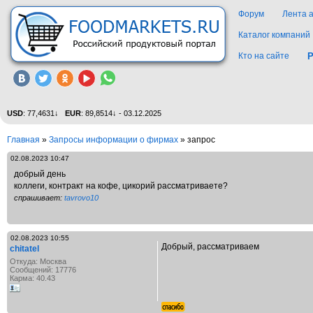
Форум
Лента 
Каталог компаний
Кто на сайте
Р
USD
: 77,4631↓
EUR
: 89,8514↓ - 03.12.2025
Главная
»
Запросы информации о фирмах
»
запрос
02.08.2023 10:47
добрый день
коллеги, контракт на кофе, цикорий рассматриваете?
спрашивает:
tavrovo10
02.08.2023 10:55
Добрый, рассматриваем
chitatel
Откуда: Москва
Сообщений: 17776
Карма: 40.43