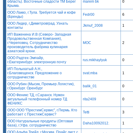
область). Восточные сладости ТМ Берег
marem bk
0
Крыма.
ООО Лакко, г.Тула. Требуется чай и кофе
Fedr00
6
(Бренды)
ООО Лидер, г.Димитровград. Узнать
Jkmuf_2008
1
контакты
ИП Важенина И.В (Северо- Западная
Продовольственная Компания),
г.Череповец. Сотрудничество
MOC
2
производитель фабрика кулинария
азиатской кухни.
ООО Радтех-Эмпайр,
rus.mikhaylyuk
0
г.Екатеринбург. электронную почту
ИП Полыхатый А.Н.,
г.Благовещенск. Предложение о
svat.mba
1
сотрудничестве
ООО Рубин (Мысик, Премьер Логистик),
balik_01
0
г.Оренбург. Оренбург
ООО Феникс ТД, г.Саранск. Нужен
актуальный телефонный номер ТД
rita2409
0
ФЕНИКС
ООО ООО "ПрестижСервис", г.Пермь. Кто
Tetti
3
работает с ПрестижСервис?
ООО Натуральные продукты (Оптовая
Daha10092012.
1
база), г.Уфа. сотрудничество
ООО Альфа Трейд, г.Москва. Прайс лист с