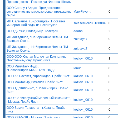
Производства г. Покров, ул. Франца Штоль
ООО Софлу, г.Алдан. Предложение о
сотрудничестве масложировая продукция,
MaryFavorit
0
сыры
ИП Салманов, г.Биробиджан. Поставка
salesemv9283188884
0
минеральной воды из Ессентуков
ООО Дилэкс, г.Владимир. Телефон
adana
2
ИП Зиятдинов, г.Набережные Челны. ТМ
zolotaya7
0
Золотая Осень.
ИП Зиятдинов, г.Набережные Челны. ТМ
zolotaya7
0
Золотая Осень.
ООО ООО Южная Молочная Компания,
kozlovi_0610
1
г.Ростов-на-Дону. Прайс Лист
ООО МиллТаун Фудз,
lenur
0
г.Новосибирск. МИЛЛТАУН ФУДЗ
ООО АК Рассвет, г.Краснодар. Прайс Лист
kozlovi_0610
0
ООО Можгасыр, г.Ижевск. Прайс Лист
kozlovi_0610
0
ООО ТД "Киприно", г.Новосибирск. Прайс
kozlovi_0610
0
Лист
ООО "Великолукский молочный комбинат",
kozlovi_0610
0
г.Москва. Прайс Лист
ООО Вамин Татарстан, г.Казань. Прайс
kozlovi_0610
0
лист
ООО РЕАМОЛ, г.Москва. Прайс лист
kozlovi_0610
0