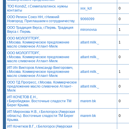
ТОО KondiZ, г.Семипалатинск. нужны
xxx_kzl
0
контакты
ООО Регион Союз НН, г.Нижний
9066099
0
Новгород. Приглашаем к сотрудничеству.
ООО Традиция Вкуса, г.Пермь. Традиция
mironovsa
1
Вкуса г. Пермь
ООО МОЛОПТТОРГ,
г.Москва. Коммерческое предложение
atlant milk._
1
масло сливочное Атлант-Милк
ООО МОЛОПТТОРГ,
г.Москва. Коммерческое предложение
atlant milk._
0
масло сливочное Атлант-Милк
ИП Ип Викторов Александр Викторович,
г.Москва. Коммерческое предложение
atlant milk._
1
масло сливочное Атлант-Милк
ООО ТД Прогресс, г.Москва. Коммерческое
предложение масло сливочное Атлант-
atlant milk._
0
Милк
ИП КОЧЕТОВ Е.Н.,
г.Биробиджан. Восточные сладости ТМ
marem bk
0
Берег Крыма.
ИП Миронова Н.В., г.Белогорск (Амурская
область). Восточные сладости ТМ Берег
marem bk
0
Крыма.
ИП Кочетков В.Г., г.Белогорск (Амурская