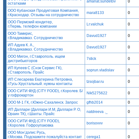
amanat.sundetov
0
остатками
ООО Кубанская Продуктовая Компания,
mara8133
0
г.Краснодар. Отзывы на сотрудничество
ООО Пермский кондитер,
Lr.valchuk
0
г.Пермь. телефон компании
ООО Тамирис,
Davud1927
0
г.Владикавказ. Сотрудничество
ИП Адуев К. А.,
Davud1927
0
г.Владикавказ. Сотрудничество
ООО Мигон, г.Ставрополь. ищем
7stick
0
дистрибьюторов
ИП Купеев С (Снэк Сервис ГК),
soprun.vladislav
0
г.Ставрополь. Прайс
ИП Слесарева Екатерина Петровна,
tzsojbar.ru
0
г.Гусь-Хрустальный. нужны контакты
ООО СИТИ ФУД (CITY FOOD), г.Королев. Б/
Nik5275622
0
у гофрокартон
ООО М-1 ГК, г.Южно-Сахалинск. Запрос
gfhb2014
0
ИП Даллари (Даллари И.М, Даллари Р. О,
natdreeva ._
0
Ораин ТК), г.Шахты. Прайс
ООО СИТИ ФУД (CITY FOOD),
borisovvv
0
г.Королев. Гофроупаковка
ООО Мон’дэлис Русь,
г.Москва. Подскажите пожалуйста контакт
cerega1
0