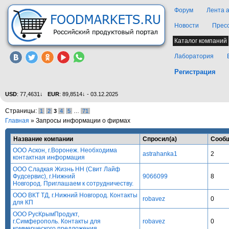
Форум
Лента 
Новости
Прес
Каталог компаний
Лаборатория
Регистрация
USD
: 77,4631↓
EUR
: 89,8514↓ - 03.12.2025
Страницы:
1
2
3
4
5
…
71
Главная
»
Запросы информации о фирмах
Название компании
Спросил(а)
Сооб
ООО Аскон, г.Воронеж. Необходима
astrahanka1
2
контактная информация
ООО Сладкая Жизнь НН (Свит Лайф
Фудсервис), г.Нижний
9066099
8
Новгород. Приглашаем к сотрудничеству.
ООО ВКТ ТД, г.Нижний Новгород. Контакты
robavez
0
для КП
ООО РусКрымПродукт,
г.Симферополь. Контакты для
robavez
0
коммерческого предложения