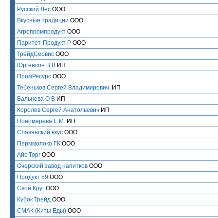
Русский Лес
ООО
Вкусные традиции
ООО
Агропромпродукт
ООО
Паритет-Продукт Р
ООО
ТрейдСервис
ООО
Юргенсон В,В
ИП
ПромРесурс
ООО
Тебеньков Сергей Владимирович.
ИП
Вальнева О В
ИП
Королев Сергей Анатольевич
ИП
Пономарева Е.М.
ИП
Славянский вкус
ООО
Перммолоко ГК
ООО
Айс Торг
ООО
Очерский завод напитков
ООО
Продукт 59
ООО
Свой Круг
ООО
Кубок Трейд
ООО
СМАК (Киты Еды)
ООО