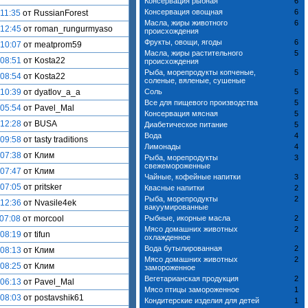
Консервация рыбная
6
Консервация овощная
6
 11:35
от RussianForest
Масла, жиры животного
6
 12:45
от roman_rungurmyaso
происхождения
Фрукты, овощи, ягоды
6
 10:07
от meatprom59
Масла, жиры растительного
5
 08:51
от Kosta22
происхождения
Рыба, морепродукты копченые,
5
 08:54
от Kosta22
соленые, вяленые, сушеные
 10:39
от dyatlov_a_a
Соль
5
Все для пищевого производства
5
 05:54
от Pavel_Mal
Консервация мясная
5
 12:28
от BUSA
Диабетическое питание
5
Вода
4
 09:58
от tasty traditions
Лимонады
4
 07:38
от Клим
Рыба, морепродукты
3
свежемороженные
 07:47
от Клим
Чайные, кофейные напитки
3
 07:05
от pritsker
Квасные напитки
2
Рыба, морепродукты
2
 12:36
от Nvasile4ek
вакуумированные
 07:08
от morcool
Рыбные, икорные масла
2
Мясо домашних животных
2
 08:19
от tifun
охлажденное
Вода бутылированная
2
 08:13
от Клим
Мясо домашних животных
2
 08:25
от Клим
замороженное
Вегетарианская продукция
2
 06:13
от Pavel_Mal
Мясо птицы замороженное
1
 08:03
от postavshik61
Кондитерские изделия для детей
1