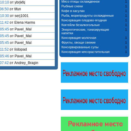
Мясо птицы охлажденное
1
 10:10
от ybrjkfq
Рыбные снеки
1
 06:50
от tifun
Кофе в касулах
1
 10:30
от serj1001
Рыба, морепродукты охлажденные
1
Консервация плодово-ягодная
1
 11:42
от Elena Harms
Коктейли безалкогольные
1
 05:45
от Pavel_Mal
Энергетические, тонизирующие
1
напитки
 05:45
от Pavel_Mal
Консервация молочная
1
 05:45
от Pavel_Mal
Фрукты, овощи свежие
1
Консервированные супы
1
 11:52
от listopad
Консервация мясорастительная
1
 05:46
от Pavel_Mal
 07:42
от Andrey_Bragin