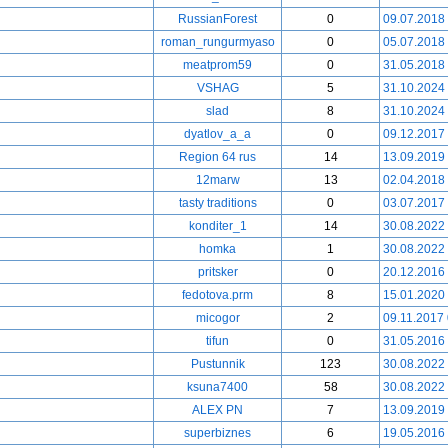
RussianForest
0
09.07.2018
roman_rungurmyaso
0
05.07.2018
meatprom59
0
31.05.2018
VSHAG
5
31.10.2024
slad
8
31.10.2024
dyatlov_a_a
0
09.12.2017
Region 64 rus
14
13.09.2019
12marw
13
02.04.2018
tasty traditions
0
03.07.2017
konditer_1
14
30.08.2022
homka
1
30.08.2022
pritsker
0
20.12.2016
fedotova.prm
8
15.01.2020
micogor
2
09.11.2017
tifun
0
31.05.2016
Pustunnik
123
30.08.2022
ksuna7400
58
30.08.2022
ALEX PN
7
13.09.2019
superbiznes
6
19.05.2016