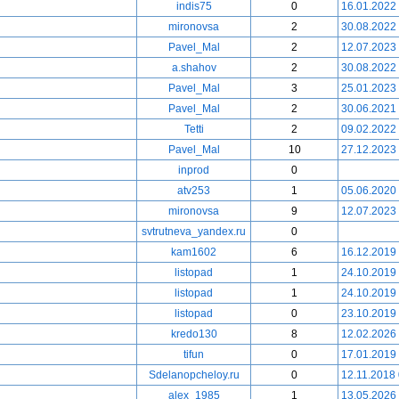
indis75
0
16.01.2022
mironovsa
2
30.08.2022
Pavel_Mal
2
12.07.2023
a.shahov
2
30.08.2022
Pavel_Mal
3
25.01.2023
Pavel_Mal
2
30.06.2021
Tetti
2
09.02.2022
Pavel_Mal
10
27.12.2023
inprod
0
atv253
1
05.06.2020
mironovsa
9
12.07.2023
svtrutneva_yandex.ru
0
kam1602
6
16.12.2019
listopad
1
24.10.2019
listopad
1
24.10.2019
listopad
0
23.10.2019
kredo130
8
12.02.2026
tifun
0
17.01.2019
Sdelanopcheloy.ru
0
12.11.2018
alex_1985
1
13.05.2026