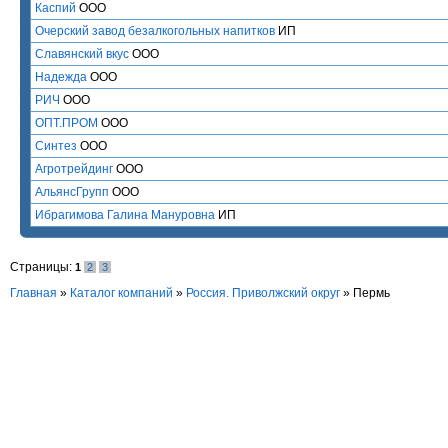
Каспий
ООО
Очерский завод безалкогольных напитков
ИП
Славянский вкус
ООО
Надежда
ООО
РИЧ
ООО
ОПТ.ПРОМ
ООО
Синтез
ООО
Агротрейдинг
ООО
АльянсГрупп
ООО
Ибрагимова Галина Мануровна
ИП
Страницы:
1
2
3
Главная
»
Каталог компаний
»
Россия. Приволжский округ
» Пермь