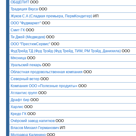
ОБЩЕПИТ
ООО
Традиция Вкуса
ООО
Жуков С.А (Сладкая премьера, ПермКондитер)
ИП
ООО "Фудмаркет"
ООО
Смит ГК
ООО
Ти Джей (Медведев)
ООО
ООО "ПрестижСервис"
ООО
ФудТрейд ТД (Фуд Трэйд (Фуд Трейд, ТИМ, РМ Трэйд, Данихила)
ООО
Мясница
ООО
Уральский пекарь
ООО
Областная продовольственная компания
ООО
Северный ветер
ООО
Компания ООО «Полезные продукты»
ООО
Атлантис групп
ООО
Драфт бир
ООО
Харлис
ООО
Кредо ГК
ООО
Очёрский завод напитков
ООО
Власов Михаил Германович
ИП
Молзавод Калинино
ООО