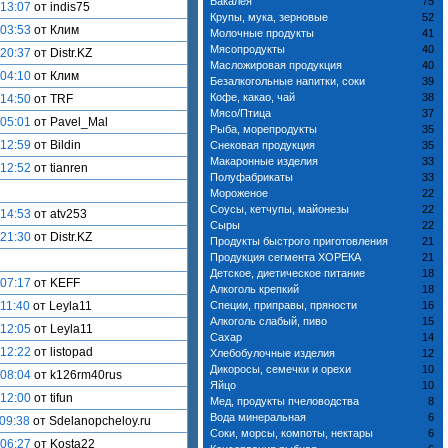
Бакалея
75
 13:07
от indis75
Крупы, мука, зерновые
52
 03:53
от Клим
Молочные продукты
41
Мясопродукты
40
 20:37
от Distr.KZ
Масложировая продукция
40
 04:10
от Клим
Безалкогольные напитки, соки
39
Кофе, какао, чай
38
 14:50
от TRF
Мясо/Птица
37
 05:01
от Pavel_Mal
Рыба, морепродукты
35
 12:59
от Bildin
Снековая продукция
35
Макаронные изделия
33
 12:52
от tianren
Полуфабрикаты
33
Мороженое
22
Соусы, кетчупы, майонезы
22
 14:53
от atv253
Сыры
22
 21:30
от Distr.KZ
Продукты быстрого приготовления
21
Продукция сегмента ХОРЕКА
21
Детское, диетическое питание
18
 07:17
от KEFF
Алкоголь крепкий
18
 11:40
от Leyla11
Специи, приправы, пряности
16
Алкоголь слабый, пиво
15
 12:05
от Leyla11
Сахар
14
 12:22
от listopad
Хлебобулочные изделия
12
Дикоросы, семечки и орехи
10
 08:04
от k126rm40rus
Яйцо
10
 12:00
от tifun
Мед, продукты пчеловодства
8
Вода минеральная
6
 09:38
от Sdelanopcheloy.ru
Соки, морсы, компоты, нектары
6
 06:27
от Kosta22