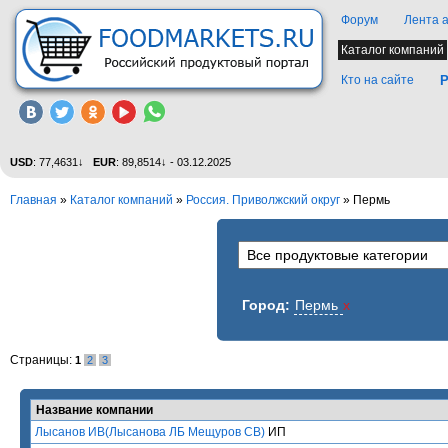
Форум
Лента 
Каталог компаний
Кто на сайте
Р
USD
: 77,4631↓
EUR
: 89,8514↓ - 03.12.2025
Главная
»
Каталог компаний
»
Россия. Приволжский округ
» Пермь
Город:
Пермь
x
Страницы:
1
2
3
Название компании
Лысанов ИВ(Лысанова ЛБ Мещуров СВ)
ИП