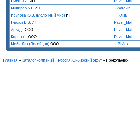
Емец П.А.
ИП
Pavel_Mal
Муниров А.Р.
ИП
Sharavin
Исупова Ю.В. (Молочный мир)
ИП
Клим
Глазов В.В.
ИП
Pavel_Mal
Аркада
ООО
Pavel_Mal
Корона +
ООО
Pavel_Mal
Моби-Дик (Посейдон)
ООО
BiMak
Главная
»
Каталог компаний
»
Россия. Сибирский округ
» Прокопьевск