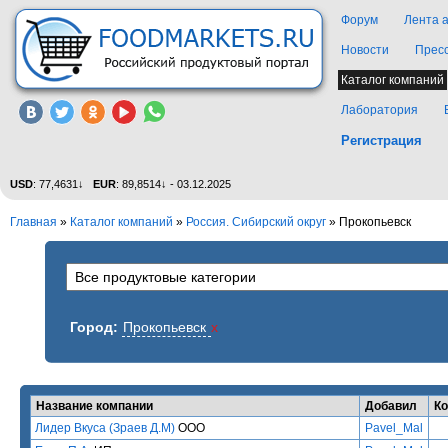
Форум
Лента 
Новости
Прес
Каталог компаний
Лаборатория
Регистрация
USD
: 77,4631↓
EUR
: 89,8514↓ - 03.12.2025
Главная
»
Каталог компаний
»
Россия. Сибирский округ
» Прокопьевск
Город:
Прокопьевск
x
Название компании
Добавил
К
Лидер Вкуса (Зраев Д.М)
ООО
Pavel_Mal