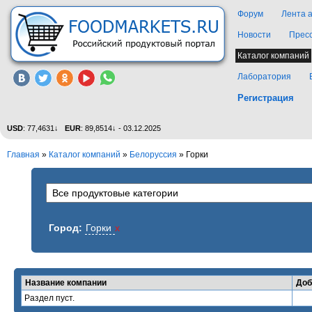
Форум
Лента 
Новости
Прес
Каталог компаний
Лаборатория
Регистрация
USD
: 77,4631↓
EUR
: 89,8514↓ - 03.12.2025
Главная
»
Каталог компаний
»
Белорусcия
» Горки
Город:
Горки
x
Название компании
Доб
Раздел пуст.