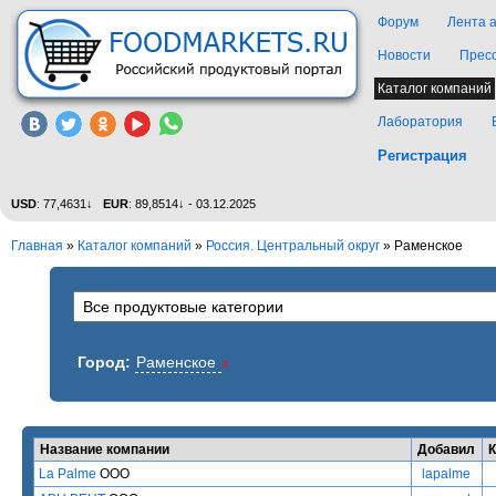
Форум
Лента 
Новости
Прес
Каталог компаний
Лаборатория
Регистрация
USD
: 77,4631↓
EUR
: 89,8514↓ - 03.12.2025
Главная
»
Каталог компаний
»
Россия. Центральный округ
» Раменское
Город:
Раменское
x
Название компании
Добавил
La Palme
ООО
lapalme