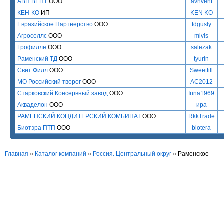
АВН ВЕНТ
ООО
avnvent
КЕН-КО
ИП
KEN KO
Евразийское Партнерство
ООО
tdgusly
Агроселлс
ООО
mivis
Грофилле
ООО
salezak
Раменский ТД
ООО
tyurin
Свит Филл
ООО
Sweetfill
МО Российский творог
ООО
AC2012
Старковский Консервный завод
ООО
Irina1969
Акваделон
ООО
ира
РАМЕНСКИЙ КОНДИТЕРСКИЙ КОМБИНАТ
ООО
RkkTrade
Биотэра ПТП
ООО
biotera
Главная
»
Каталог компаний
»
Россия. Центральный округ
» Раменское