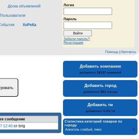
Логин
Доска объявлений
Пользователи
Пароль
События
ХоРеКа
Забыли пароль?
Регистрация
Помощь
|
Контакты
Добавить компанию
добавлено
16137
компаний
Добавить город
добавлено
523
города
Добавить тм
добавлено 4209 тм
ее сообщение
Статистика категорий товаров по
городу
7 12:40
от brig
Алкоголь слабый, пиво
1