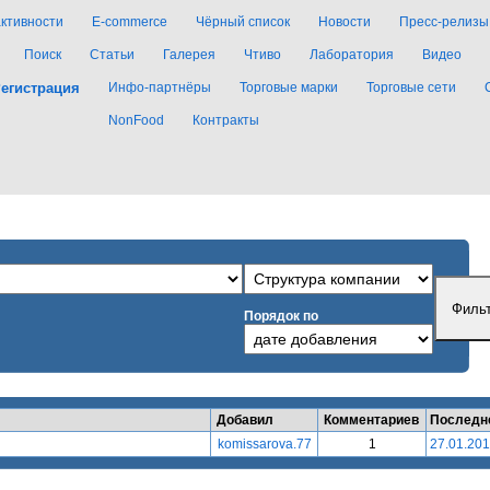
активности
E-commerce
Чёрный список
Новости
Пресс-релизы
Поиск
Статьи
Галерея
Чтиво
Лаборатория
Видео
егистрация
Инфо-партнёры
Торговые марки
Торговые сети
NonFood
Контракты
Порядок по
Добавил
Комментариев
Последн
komissarova.77
1
27.01.201