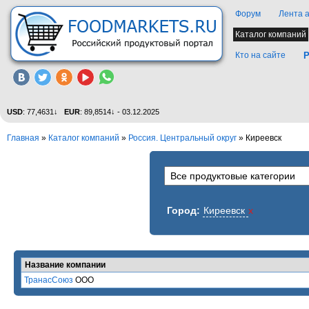
Форум
Лента 
Каталог компаний
Кто на сайте
Р
USD
: 77,4631↓
EUR
: 89,8514↓ - 03.12.2025
Главная
»
Каталог компаний
»
Россия. Центральный округ
» Киреевск
Город:
Киреевск
x
Название компании
ТранасСоюз
ООО