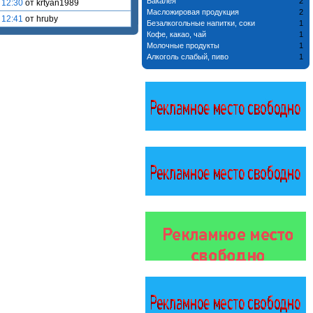
Бакалея
2
 12:30
от krtyan1989
Масложировая продукция
2
 12:41
от hruby
Безалкогольные напитки, соки
1
Кофе, какао, чай
1
Молочные продукты
1
Алкоголь слабый, пиво
1