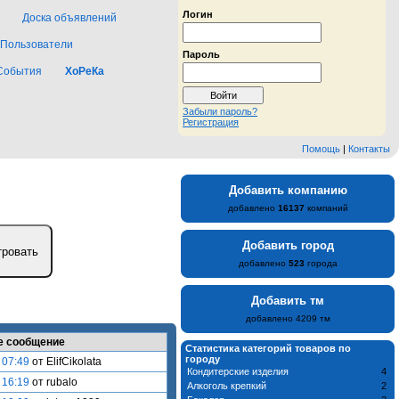
Логин
Доска объявлений
Пользователи
Пароль
События
ХоРеКа
Забыли пароль?
Регистрация
Помощь
|
Контакты
Добавить компанию
добавлено
16137
компаний
Добавить город
добавлено
523
города
Добавить тм
добавлено 4209 тм
е сообщение
Статистика категорий товаров по
городу
 07:49
от ElifCikolata
Кондитерские изделия
4
 16:19
от rubalo
Алкоголь крепкий
2