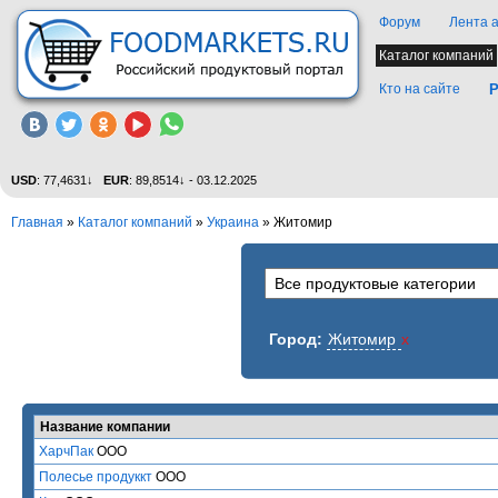
Форум
Лента 
Каталог компаний
Кто на сайте
Р
USD
: 77,4631↓
EUR
: 89,8514↓ - 03.12.2025
Главная
»
Каталог компаний
»
Украина
» Житомир
Город:
Житомир
x
Название компании
ХарчПак
ООО
Полесье продуккт
ООО