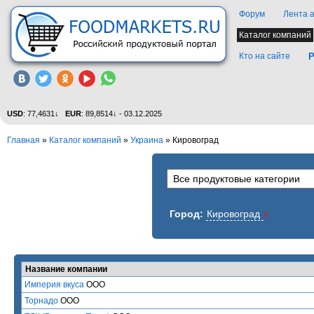
Форум
Лента 
Каталог компаний
Кто на сайте
Р
USD
: 77,4631↓
EUR
: 89,8514↓ - 03.12.2025
Главная
»
Каталог компаний
»
Украина
» Кировоград
Город:
Кировоград
x
Название компании
Империя вкуса
ООО
Торнадо
ООО