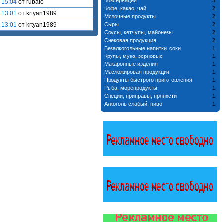
Консервация
3
 15:04
от rubalo
Кофе, какао, чай
2
 13:01
от krtyan1989
Молочные продукты
2
 13:01
от krtyan1989
Сыры
2
Соусы, кетчупы, майонезы
2
Снековая продукция
2
Безалкогольные напитки, соки
1
Крупы, мука, зерновые
1
Макаронные изделия
1
Масложировая продукция
1
Продукты быстрого приготовления
1
Рыба, морепродукты
1
Специи, приправы, пряности
1
Алкоголь слабый, пиво
1