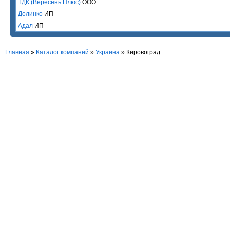
ТДК (Вересень Плюс)
ООО
Долинко
ИП
Адал
ИП
Главная
»
Каталог компаний
»
Украина
» Кировоград