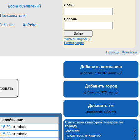
Логин
Доска объявлений
Пользователи
Пароль
События
ХоРеКа
Забыли пароль?
Регистрация
Помощь
|
Контакты
Добавить компанию
добавлено
16137
компаний
Добавить город
добавлено
523
города
Добавить тм
добавлено 4209 тм
е сообщение
Статистика категорий товаров по
городу
 16:29
от rubalo
Бакалея
5
 15:28
от rubalo
Кондитерские изделия
3