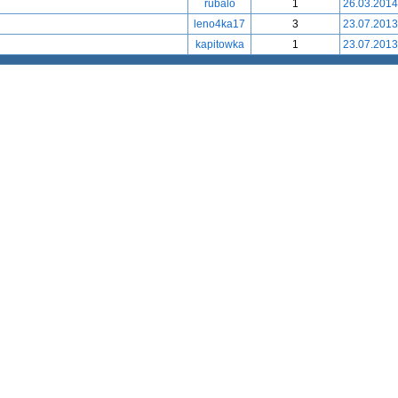
rubalo
1
26.03.2014
leno4ka17
3
23.07.2013
kapitowka
1
23.07.2013